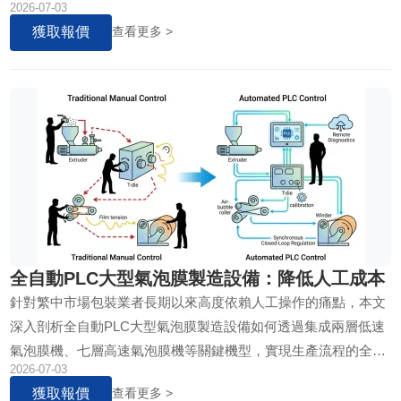
2026-07-03
決策依據。
獲取報價
查看更多 >
全自動PLC大型氣泡膜製造設備：降低人工成本
針對繁中市場包裝業者長期以來高度依賴人工操作的痛點，本文
深入剖析全自動PLC大型氣泡膜製造設備如何透過集成兩層低速
氣泡膜機、七層高速氣泡膜機等關鍵機型，實現生產流程的全自
2026-07-03
動化，顯著降低人力需求與營運成本，同時提升產品品質穩定
獲取報價
查看更多 >
性。