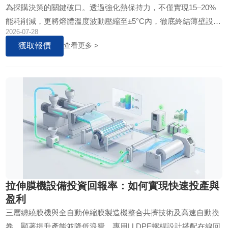
為採購決策的關鍵破口。透過強化熱保持力，不僅實現15–20%
能耗削減，更將熔體溫度波動壓縮至±5°C內，徹底終結薄壁設計
2026-07-28
造成的±10%厚度偏差難題。
獲取報價
查看更多 >
拉伸膜機設備投資回報率：如何實現快速投產與
盈利
三層纏繞膜機與全自動伸縮膜製造機整合共擠技術及高速自動換
卷，顯著提升產能並降低浪費。專用LLDPE螺桿設計搭配在線回