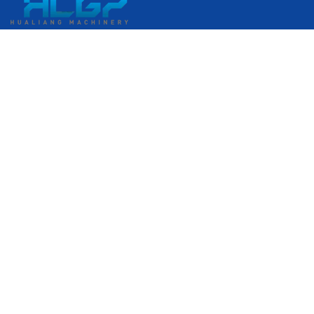
中國浙江省溫州市瑞安市經濟開發區港口大道399號
+86 18058676782
admin@hlgplastic.com
產品
高速氣泡膜機
低速氣泡膜機
中速氣泡膜機
伸縮膜製造機
輸入您的電子郵件
熱銷產品