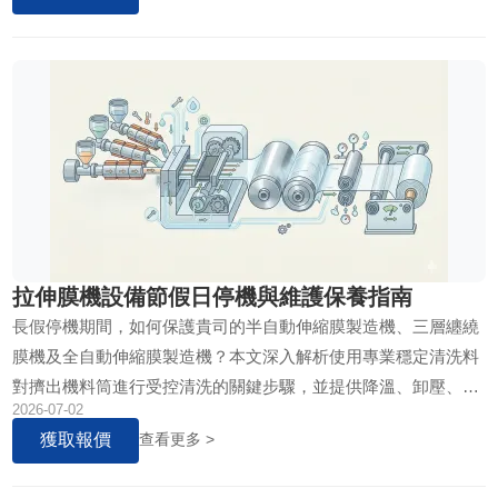
拉伸膜機設備節假日停機與維護保養指南
長假停機期間，如何保護貴司的半自動伸縮膜製造機、三層纏繞
膜機及全自動伸縮膜製造機？本文深入解析使用專業穩定清洗料
對擠出機料筒進行受控清洗的關鍵步驟，並提供降溫、卸壓、防
2026-07-02
鏽等完整維護方案，確保復工時零缺陷重啟。
獲取報價
查看更多 >