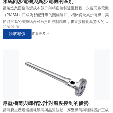
永磁同步電機與異步電機的區別
當製造業面臨能源成本飆升與精密控制雙重挑戰，永磁同步電機
（PMSM）正成為智能升級的關鍵選擇。相比傳統異步電機，其
節能20%的優勢結合±1%扭矩控制精度，將直接轉化為驚人的營
2026-07-28
運效益。
獲取報價
查看更多 >
厚壁機筒與螺桿設計對溫度控制的優勢
當薄膜生產遭遇能耗黑洞與品質波動，厚壁機筒與螺桿設計正成