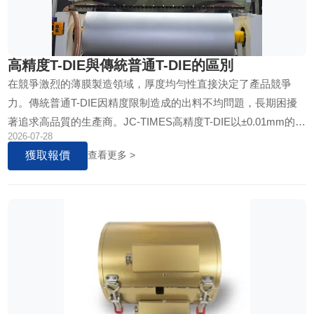
高精度T-DIE與傳統普通T-DIE的區別
在競爭激烈的薄膜製造領域，厚度均勻性直接決定了產品競爭
力。傳統普通T-DIE因精度限制造成的出料不均問題，長期困擾
著追求高品質的生產商。JC-TIMES高精度T-DIE以±0.01mm的超
2026-07-28
高精度與HRC≥58的極致硬度，為拉伸膜生產線提供穩定可靠的
獲取報價
查看更多 >
擠出解決方案。