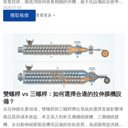
收卷技術，徹底消除與收卷相關的停機，最大化設備綜合效率
2026-07-03
（OEE）。
獲取報價
查看更多 >
雙螺桿 vs 三螺桿：如何選擇合適的拉伸膜機設
備？
在拉伸膜生產領域，雙螺桿與三螺桿擠出系統的選擇直接影響薄
膜品質與成本效益。本文深入剖析五層纏繞膜機、三層纏繞膜
機、全自動伸縮膜製造機等設備的技術差異，為採購商提供精準