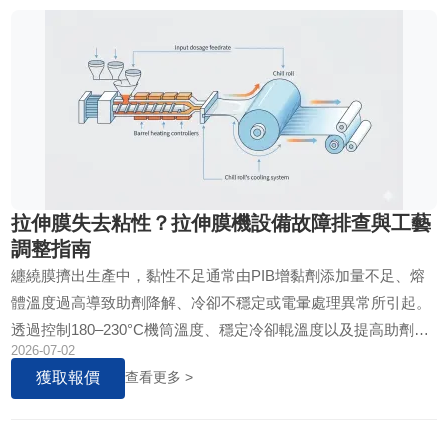
拉伸膜失去粘性？拉伸膜機設備故障排查與工藝
調整指南
纏繞膜擠出生產中，黏性不足通常由PIB增黏劑添加量不足、熔
體溫度過高導致助劑降解、冷卻不穩定或電暈處理異常所引起。
透過控制180–230°C機筒溫度、穩定冷卻輥溫度以及提高助劑分
2026-07-02
散均勻性，可有效提升薄膜自黏性、貨物固定性能及高速收卷穩
獲取報價
查看更多 >
定性。