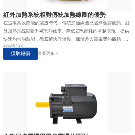
紅外加熱系統相對傳統加熱線圈的優勢
在追求高效節能的製造時代，傳統加熱線圈已逐漸顯露疲態。紅
外加熱系統以提升40%熱效率、降低20%能耗的卓越表現，提供
快速均勻的熱能，徹底解決升溫慢、保溫差與高電費的痛點，是
2026-07-28
降低營運成本、強化競爭力的明智投資。
獲取報價
查看更多 >