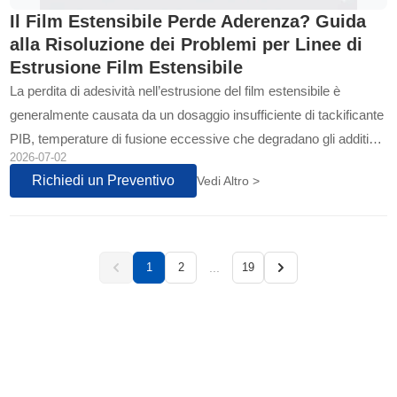
Il Film Estensibile Perde Aderenza? Guida
alla Risoluzione dei Problemi per Linee di
Estrusione Film Estensibile
La perdita di adesività nell’estrusione del film estensibile è
generalmente causata da un dosaggio insufficiente di tackificante
PIB, temperature di fusione eccessive che degradano gli additivi,
2026-07-02
raffreddamento instabile o trattamento corona non corretto...
Richiedi un Preventivo
Vedi Altro >
...
1
2
19