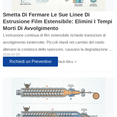
Smetta Di Fermare Le Sue Linee Di
Estrusione Film Estensibile: Elimini I Tempi
Morti Di Avvolgimento
L'estrusione continua di film estensibile richiede transizioni di
avvolgimento ininterrotte. Piccoli ritardi nel cambio del rotolo
alterano la costanza dello spessore, causano la degradazione del
2026-07-03
polimero nella testa di estrusione e generano massicci scarti di
Richiedi un Preventivo
Vedi Altro >
material...