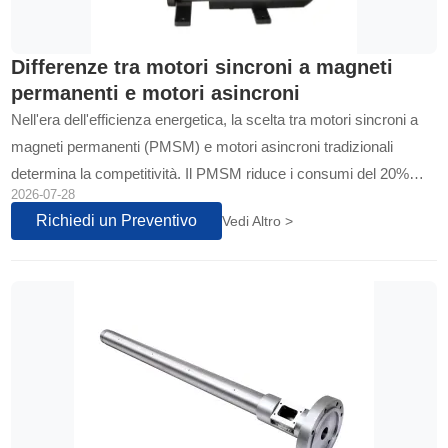
Differenze tra motori sincroni a magneti
permanenti e motori asincroni
Nell'era dell'efficienza energetica, la scelta tra motori sincroni a
magneti permanenti (PMSM) e motori asincroni tradizionali
determina la competitività. Il PMSM riduce i consumi del 20%
2026-07-28
con una precisione di coppia ±1%...
Richiedi un Preventivo
Vedi Altro >