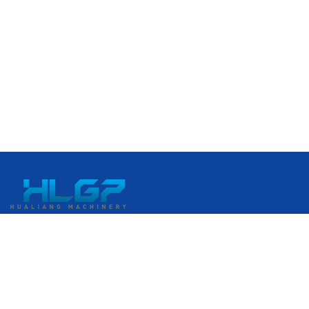
N. 399, Gangkou Avenue, Zona di Sviluppo Economico di
Ruian, Ruian, Wenzhou, Zhejiang, Cina
+86 18058676782
admin@hlgplastic.com