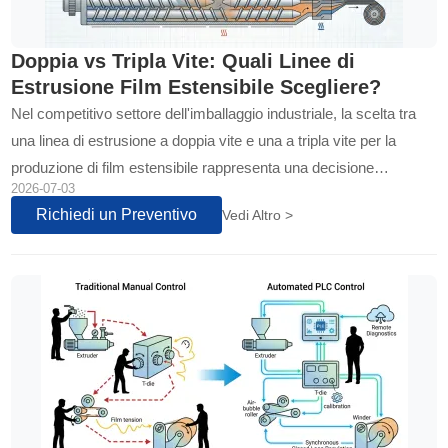
Doppia vs Tripla Vite: Quali Linee di
Estrusione Film Estensibile Scegliere?
Nel competitivo settore dell'imballaggio industriale, la scelta tra
una linea di estrusione a doppia vite e una a tripla vite per la
produzione di film estensibile rappresenta una decisione
2026-07-03
strategica cruciale. Mentre le macchine a doppia vite offrono
Richiedi un Preventivo
Vedi Altro >
stabilità e risparmio energetico per film LLDPE standard, i sistemi
a tripla vite garantiscono prestazioni superiori per film multistrato
premium. Scopri come le nostre macchine, dalla 2 strati alla 5
strati, risolvono le sfide produttive dei trasformatori italiani...