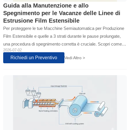
Guida alla Manutenzione e allo
Spegnimento per le Vacanze delle Linee di
Estrusione Film Estensibile
Per proteggere le tue Macchine Semiautomatica per Produzione
Film Estensibile e quelle a 3 strati durante le pause prolungate,
una procedura di spegnimento corretta è cruciale. Scopri come
2026-07-02
evitare degradazione del polimero e garantire un riavvio ottimale
Richiedi un Preventivo
Vedi Altro >
con tecniche di spurgo e manutenzione specifiche per macchine
completamente automatiche...