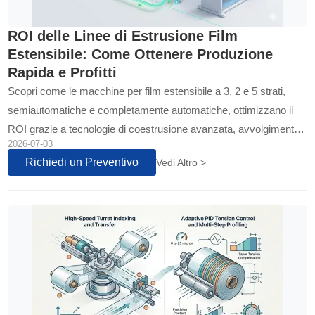
ROI delle Linee di Estrusione Film
Estensibile: Come Ottenere Produzione
Rapida e Profitti
Scopri come le macchine per film estensibile a 3, 2 e 5 strati,
semiautomatiche e completamente automatiche, ottimizzano il
ROI grazie a tecnologie di coestrusione avanzata, avvolgimento
2026-07-03
automatico ad alta velocità e riciclo in linea al 100% dei rifili
Richiedi un Preventivo
Vedi Altro >
laterali.