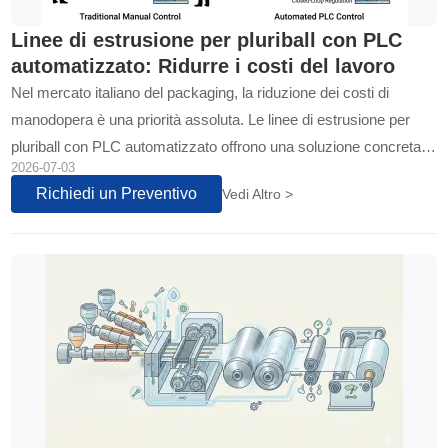
Linee di estrusione per pluriball con PLC
automatizzato: Ridurre i costi del lavoro
Nel mercato italiano del packaging, la riduzione dei costi di
manodopera è una priorità assoluta. Le linee di estrusione per
pluriball con PLC automatizzato offrono una soluzione concreta,
2026-07-03
eliminando interventi manuali e garantendo produzione stabile e
Richiedi un Preventivo
Vedi Altro >
uniforme.