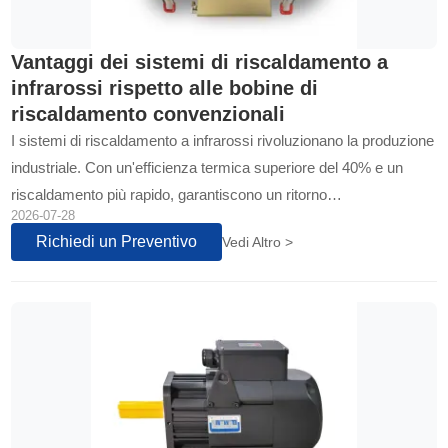
Vantaggi dei sistemi di riscaldamento a
infrarossi rispetto alle bobine di
riscaldamento convenzionali
I sistemi di riscaldamento a infrarossi rivoluzionano la produzione
industriale. Con un'efficienza termica superiore del 40% e un
riscaldamento più rapido, garantiscono un ritorno
2026-07-28
sull'investimento immediato...
Richiedi un Preventivo
Vedi Altro >