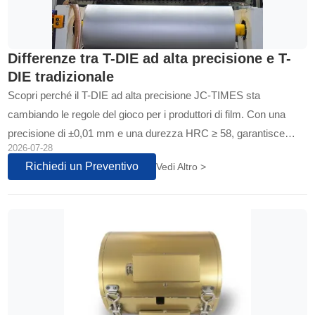
Differenze tra T-DIE ad alta precisione e T-
DIE tradizionale
Scopri perché il T-DIE ad alta precisione JC-TIMES sta
cambiando le regole del gioco per i produttori di film. Con una
precisione di ±0,01 mm e una durezza HRC ≥ 58, garantisce
2026-07-28
uniformità e durata senza pari...
Richiedi un Preventivo
Vedi Altro >