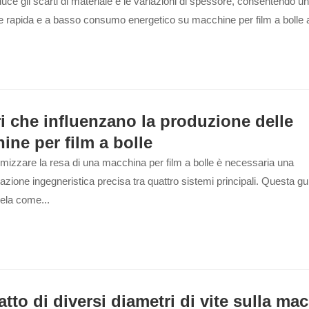
duce gli scarti di materiale e le variazioni di spessore, consentendo u
e rapida e a basso consumo energetico su macchine per film a bolle 
ri che influenzano la produzione delle
ine per film a bolle
izzare la resa di una macchina per film a bolle è necessaria una
azione ingegneristica precisa tra quattro sistemi principali. Questa gu
vela come...
tto di diversi diametri di vite sulla ma