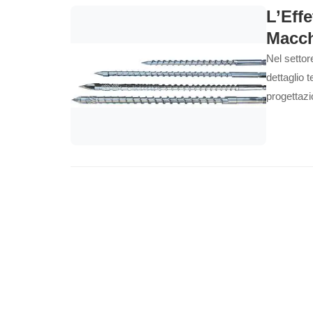
L’Effe
Macch
Nel settor
dettaglio 
progettazi
plastifica