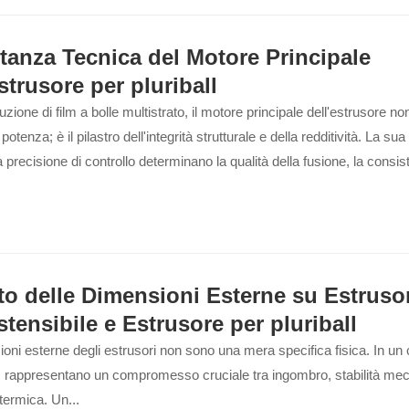
tanza Tecnica del Motore Principale
strusore per pluriball
zione di film a bolle multistrato, il motore principale dell'estrusore no
 potenza; è il pilastro dell'integrità strutturale e della redditività. La sua 
a precisione di controllo determinano la qualità della fusione, la consi
sore e l'efficienza complessiva della linea. Questo articolo analizza 
del motore principale influenzi direttamente la produttività e l'affidabili
er film a bolle a 3-5 strati.
to delle Dimensioni Esterne su Estruso
stensibile e Estrusore per pluriball
oni esterne degli estrusori non sono una mera specifica fisica. In un
o, rappresentano un compromesso cruciale tra ingombro, stabilità me
 termica. Un...