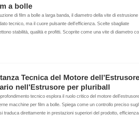
lm a bolle
uzione di film a bolle a larga banda, il diametro della vite di estrusion
ato tecnico, ma il cuore pulsante dell'efficienza. Scelte sbagliate
ono stabilità, qualità e profitti. Scoprite come una vite di diametro cor
tanza Tecnica del Motore dell'Estrusor
ario nell'Estrusore per pluriball
rofondimento tecnico esplora il ruolo critico del motore dell'estrusore 
rne macchine per film a bolle. Spiega come un controllo preciso sugli 
 si traduca direttamente in prestazioni superiori del prodotto, efficienz
ficativo vantaggio competitivo per i produttori.