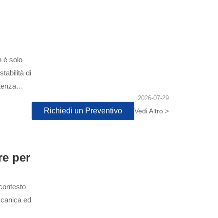
n è solo
stabilità di
stenza
2026-07-29
come la
Richiedi un Preventivo
Vedi Altro >
tà delle
re per
 contesto
ccanica ed