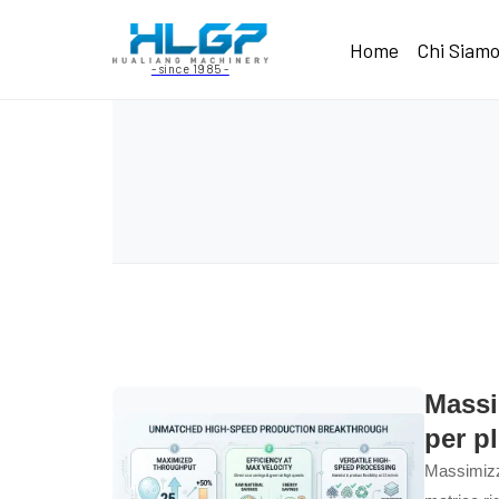
Home
Chi Siam
- since 1985 -
Massi
per p
Massimizza