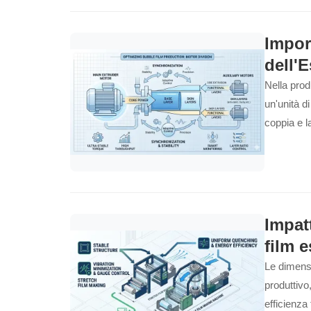
Impor
dell'E
Nella produ
un'unità di
coppia e l
dello spes
tecnologia 
macchine p
Impat
film e
Le dimensi
produttiv
efficienza