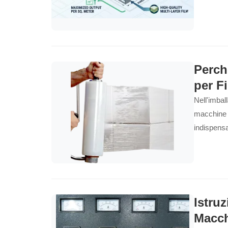
Perch
per F
Nell'imbal
macchine p
indispensab
Istruz
Macch