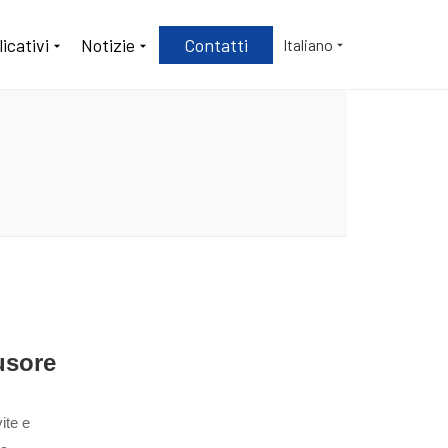
icativi
Notizie
Contatti
Italiano
usore
ite e