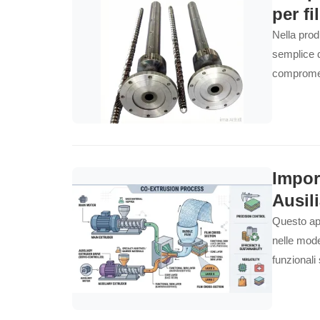
per fi
Nella prod
semplice d
compromett
Impor
Ausili
Questo app
nelle mode
funzionali
e un signi