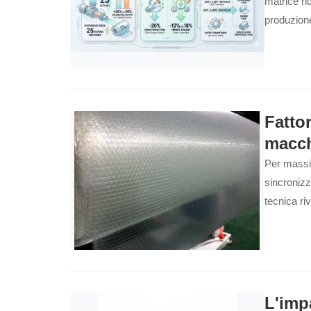
matrice ri
produzion
strati.
Fatto
macch
Per massim
sincronizz
tecnica ri
L'impa