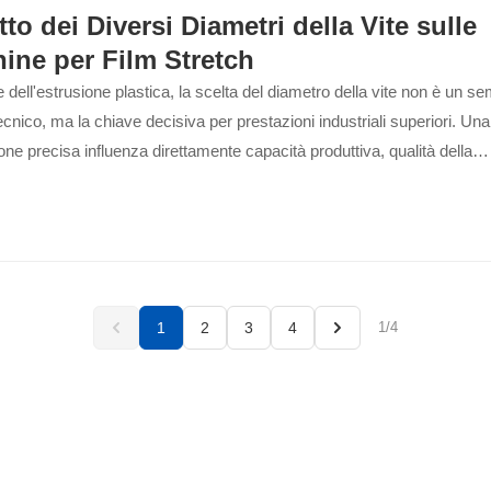
tto dei Diversi Diametri della Vite sulle
ine per Film Stretch
e dell'estrusione plastica, la scelta del diametro della vite non è un se
tecnico, ma la chiave decisiva per prestazioni industriali superiori. Una
one precisa influenza direttamente capacità produttiva, qualità della
zione, proprietà meccaniche del film...
1
2
3
4
1/4