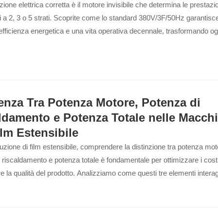
ione elettrica corretta è il motore invisibile che determina le prestazio
ci a 2, 3 o 5 strati. Scoprite come lo standard 380V/3F/50Hz garantisc
efficienza energetica e una vita operativa decennale, trasformando og
to in produttività pura.
renza Tra Potenza Motore, Potenza di
ldamento e Potenza Totale nelle Macch
ilm Estensibile
uzione di film estensibile, comprendere la distinzione tra potenza mot
 riscaldamento e potenza totale è fondamentale per ottimizzare i costi
re la qualità del prodotto. Analizziamo come questi tre elementi inter
 a 2, 3 e 7 strati...