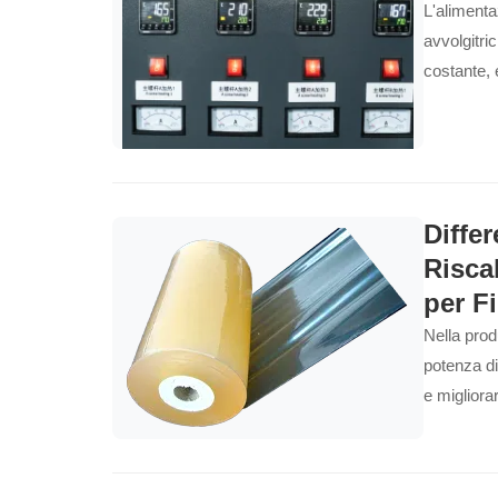
L'alimentaz
avvolgitri
costante, 
investimen
Diffe
Risca
per F
Nella prod
potenza di
e migliora
nei modelli