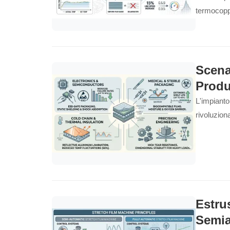
termocoppi
Scena
Produ
L'impianto
rivoluziona
Estru
Semia