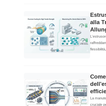
Estru
alla 
Allun
L'estrusor
raffreddame
flessibilit
Come 
dell'e
effici
La manuten
cruciale pe