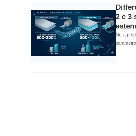
Differ
2 e 3 
esten
Nella prod
parametro 