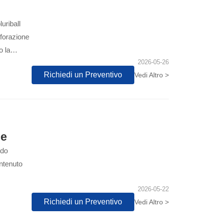
uriball
rforazione
o la
2026-05-26
Richiedi un Preventivo
Vedi Altro >
le
ndo
ontenuto
2026-05-22
Richiedi un Preventivo
Vedi Altro >