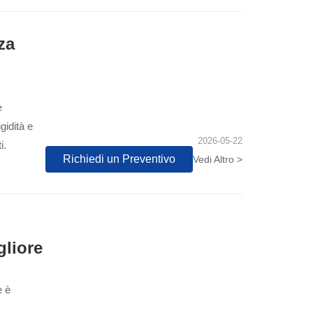
za
e
gidità e
2026-05-22
i.
Richiedi un Preventivo
Vedi Altro >
gliore
e è