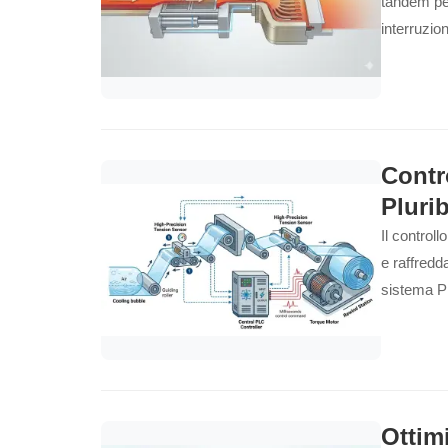
tandem per
interruzion
Contr
Plurib
Il control
e raffredd
sistema P
Ottim