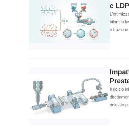
e LDP
L'ottimizz
bilancia l
e trazione
stabilità de
Impatt
Prest
Il riciclo 
direttament
riciclato p