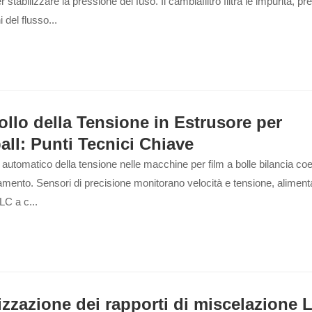
 stabilizzare la pressione del fuso. Il cambiafiltro filtra le impurità, 
i del flusso...
ollo della Tensione in Estrusore per
all: Punti Tecnici Chiave
lo automatico della tensione nelle macchine per film a bolle bilancia co
amento. Sensori di precisione monitorano velocità e tensione, alimen
LC a c...
izzazione dei rapporti di miscelazione