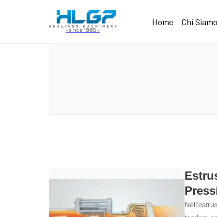
Home
Chi Siam
- since 1985 -
Estru
Press
Nell'estrus