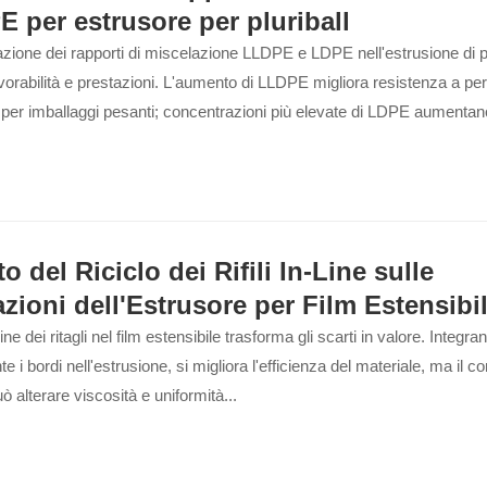
E per estrusore per pluriball
azione dei rapporti di miscelazione LLDPE e LDPE nell'estrusione di pl
avorabilità e prestazioni. L'aumento di LLDPE migliora resistenza a pe
 per imballaggi pesanti; concentrazioni più elevate di LDPE aumentan
lla bolla e riducono i difetti...
o del Riciclo dei Rifili In-Line sulle
azioni dell'Estrusore per Film Estensibi
inline dei ritagli nel film estensibile trasforma gli scarti in valore. Integra
e i bordi nell'estrusione, si migliora l'efficienza del materiale, ma il c
uò alterare viscosità e uniformità...