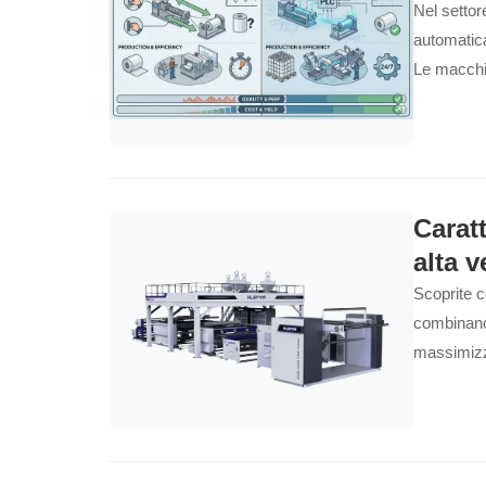
Nel settor
automatica
Le macchi
Caratt
alta v
Scoprite c
combinano 
massimizza