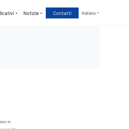
icativi
Notizie
Contatti
Italiano
rano in