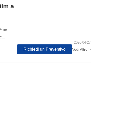
ilm a
 è un
e...
2026-04-27
Richiedi un Preventivo
Vedi Altro >