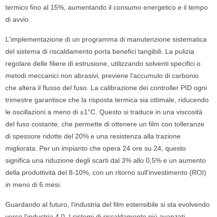
termico fino al 15%, aumentando il consumo energetico e il tempo
di avvio.
L'implementazione di un programma di manutenzione sistematica
del sistema di riscaldamento porta benefici tangibili. La pulizia
regolare delle filiere di estrusione, utilizzando solventi specifici o
metodi meccanici non abrasivi, previene l'accumulo di carbonio
che altera il flusso del fuso. La calibrazione dei controller PID ogni
trimestre garantisce che la risposta termica sia ottimale, riducendo
le oscillazioni a meno di ±1°C. Questo si traduce in una viscosità
del fuso costante, che permette di ottenere un film con tolleranze
di spessore ridotte del 20% e una resistenza alla trazione
migliorata. Per un impianto che opera 24 ore su 24, questo
significa una riduzione degli scarti dal 3% allo 0,5% e un aumento
della produttività del 8-10%, con un ritorno sull'investimento (ROI)
in meno di 6 mesi.
Guardando al futuro, l'industria del film estensibile si sta evolvendo
verso l'industria 4.0. I sistemi di riscaldamento più avanzati