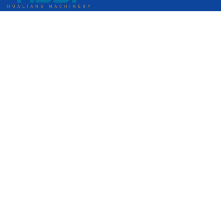
N. 399, Gangkou Avenue, Zona di Sviluppo Economico di
Ruian, Ruian, Wenzhou, Zhejiang, Cina
+86 18058676782
admin@hlgplastic.com
Prodotti
Macchina per film a bolle ad alta velocità
Macchina per film a bolle a bassa velocità
Macchina per film a bolle a velocità media
Macchina per produzione film estensibile
Inserisci la Tua E-Mail
Prodotti Popolari