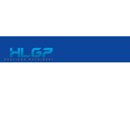
No. 399 Gangkou Avenue, Kawasan Pengembangan Ekonomi
Ruian, Ruian, Wenzhou, Zhejiang, Tiongkok
+86 18058676782
admin@hlgplastic.com
Produk
Mesin Film Gelembung Kecepatan Tinggi
Mesin Film Gelembung Kecepatan Rendah