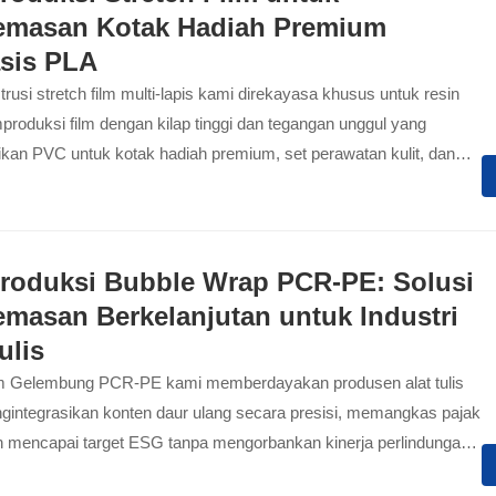
masan Kotak Hadiah Premium
sis PLA
rusi stretch film multi-lapis kami direkayasa khusus untuk resin
roduksi film dengan kilap tinggi dan tegangan unggul yang
kan PVC untuk kotak hadiah premium, set perawatan kulit, dan
arfum dengan pembungkusan yang sempurna, jernih seperti
Produksi Bubble Wrap PCR-PE: Solusi
masan Berkelanjutan untuk Industri
ulis
m Gelembung PCR-PE kami memberdayakan produsen alat tulis
gintegrasikan konten daur ulang secara presisi, memangkas pajak
an mencapai target ESG tanpa mengorbankan kinerja perlindungan.
 ini memungkinkan peralihan yang mulus menuju kemasan ramah