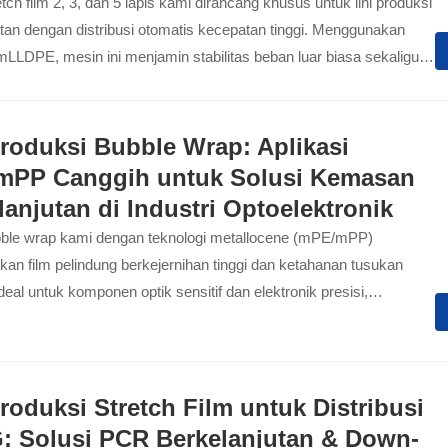
tch film 2, 3, dan 5 lapis kami dirancang khusus untuk lini produksi
utan dengan distribusi otomatis kecepatan tinggi. Menggunakan
mLLDPE, mesin ini menjamin stabilitas beban luar biasa sekaligus
i ketebalan film tanpa mengorbankan kekuatan. Solusi ini
putusnya film selama pengemasan cepat dan mengoptimalkan
logistik secara menyeluruh...
Produksi Bubble Wrap: Aplikasi
PP Canggih untuk Solusi Kemasan
lanjutan di Industri Optoelektronik
ble wrap kami dengan teknologi metallocene (mPE/mPP)
an film pelindung berkejernihan tinggi dan ketahanan tusukan
Ideal untuk komponen optik sensitif dan elektronik presisi,
kan downgauging hingga 20%...
Produksi Stretch Film untuk Distribusi
 Solusi PCR Berkelanjutan & Down-