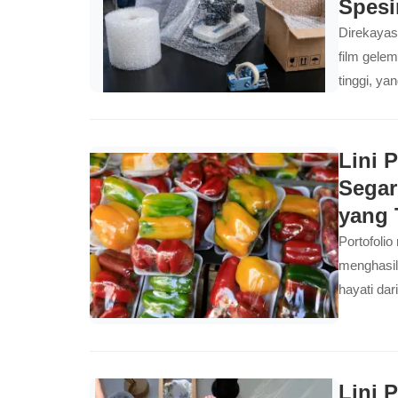
Spes
Direkayas
film gelem
tinggi, ya
molekul P
Lini 
Segar
yang 
Portofolio
menghasil
hayati da
memberika
di seluruh
Lini 