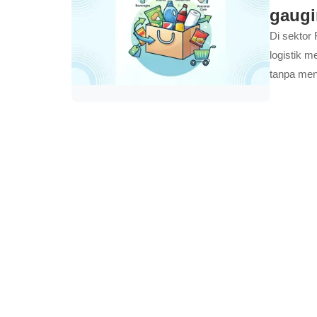
gaug
Di sektor
logistik 
tanpa men
memberika
sirkular 
down-gaug