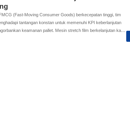
ing
 FMCG (Fast-Moving Consumer Goods) berkecepatan tinggi, tim
menghadapi tantangan konstan untuk memenuhi KPI keberlanjutan
gorbankan keamanan pallet. Mesin stretch film berkelanjutan kami
n solusi berkinerja tinggi, memungkinkan transisi ke ekonomi
melalui integrasi PCR (Post-Consumer Recycled) dan teknologi
ing canggih.