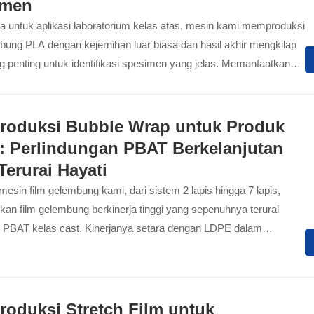
imen
a untuk aplikasi laboratorium kelas atas, mesin kami memproduksi
bung PLA dengan kejernihan luar biasa dan hasil akhir mengkilap
ng penting untuk identifikasi spesimen yang jelas. Memanfaatkan
LA yang kaku...
Produksi Bubble Wrap untuk Produk
: Perlindungan PBAT Berkelanjutan
Terurai Hayati
 mesin film gelembung kami, dari sistem 2 lapis hingga 7 lapis,
kan film gelembung berkinerja tinggi yang sepenuhnya terurai
ri PBAT kelas cast. Kinerjanya setara dengan LDPE dalam
n perlindungan, sambil memastikan integritas buah dan sayuran
 rantai pasokan yang berkelanjutan.
Produksi Stretch Film untuk