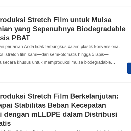
n.
Produksi Stretch Film untuk Mulsa
nian yang Sepenuhnya Biodegradable
sis PBAT
n pertanian Anda tidak terbungkus dalam plastik konvensional.
ksi stretch film kami—dari semi-otomatis hingga 5 lapis—
a secara khusus untuk memproduksi mulsa biodegradable
BAT berkinerja tinggi. Dirancang untuk pertanian, lini ini
kan film yang kuat dan elastis yang menyehatkan tanah serta
egulasi ketat...
Produksi Stretch Film Berkelanjutan:
pai Stabilitas Beban Kecepatan
i dengan mLLDPE dalam Distribusi
tis