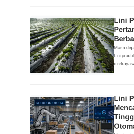
lingkunga
Lini 
Perta
Berba
Masa depa
Lini produ
direkayas
berbasis P
menghasil
memenuhi r
Lini 
Menca
Tingg
Otoma