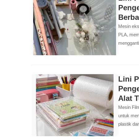
Penge
Berba
Mesin ekst
PLA, memp
mengganti
kemasan p
kristal.
Lini 
Penge
Alat T
Mesin Fil
untuk men
plastik d
Teknologi