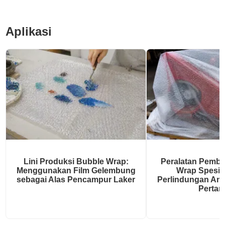
Aplikasi
Lini Produksi Bubble Wrap:
Peralatan Pemb
Menggunakan Film Gelembung
Wrap Spesial
sebagai Alas Pencampur Laker
Perlindungan Ant
Pertan