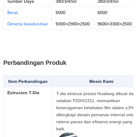
Sumber Daya
380/3/4/50
380/3/4/50
Berat
5000
6000
Dimensi keseluruhan
9300×2900×2500
9600×3300×2500
Perbandingan Produk
Item Perbandingan
Mesin Kami
Extrusion T-Die
T-die ekstrusi presisi Hualiang dibuat dari 
cetakan P20H/2311, memastikan 
keseragaman ketebalan film dalam ±3%, s
dilengkapi desain pemanas internal untuk 
retensi panas dan efisiensi energi yang leb
baik.