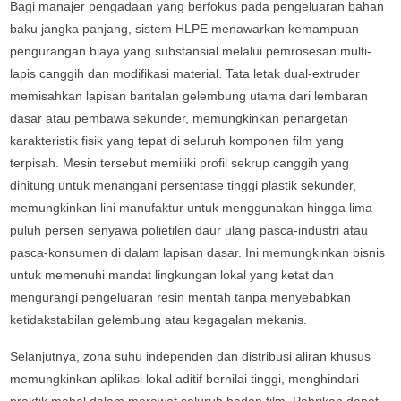
Bagi manajer pengadaan yang berfokus pada pengeluaran bahan
baku jangka panjang, sistem HLPE menawarkan kemampuan
pengurangan biaya yang substansial melalui pemrosesan multi-
lapis canggih dan modifikasi material. Tata letak dual-extruder
memisahkan lapisan bantalan gelembung utama dari lembaran
dasar atau pembawa sekunder, memungkinkan penargetan
karakteristik fisik yang tepat di seluruh komponen film yang
terpisah. Mesin tersebut memiliki profil sekrup canggih yang
dihitung untuk menangani persentase tinggi plastik sekunder,
memungkinkan lini manufaktur untuk menggunakan hingga lima
puluh persen senyawa polietilen daur ulang pasca-industri atau
pasca-konsumen di dalam lapisan dasar. Ini memungkinkan bisnis
untuk memenuhi mandat lingkungan lokal yang ketat dan
mengurangi pengeluaran resin mentah tanpa menyebabkan
ketidakstabilan gelembung atau kegagalan mekanis.
Selanjutnya, zona suhu independen dan distribusi aliran khusus
memungkinkan aplikasi lokal aditif bernilai tinggi, menghindari
praktik mahal dalam merawat seluruh badan film. Pabrikan dapat