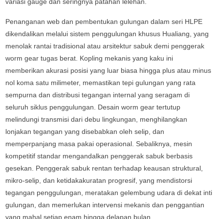
variasi gauge dan seringnya patahan lelehan.
Penanganan web dan pembentukan gulungan dalam seri HLPE
dikendalikan melalui sistem penggulungan khusus Hualiang, yang
menolak rantai tradisional atau arsitektur sabuk demi penggerak
worm gear tugas berat. Kopling mekanis yang kaku ini
memberikan akurasi posisi yang luar biasa hingga plus atau minus
nol koma satu milimeter, memastikan tepi gulungan yang rata
sempurna dan distribusi tegangan internal yang seragam di
seluruh siklus penggulungan. Desain worm gear tertutup
melindungi transmisi dari debu lingkungan, menghilangkan
lonjakan tegangan yang disebabkan oleh selip, dan
memperpanjang masa pakai operasional. Sebaliknya, mesin
kompetitif standar mengandalkan penggerak sabuk berbasis
gesekan. Penggerak sabuk rentan terhadap keausan struktural,
mikro-selip, dan ketidakakuratan progresif, yang mendistorsi
tegangan penggulungan, meratakan gelembung udara di dekat inti
gulungan, dan memerlukan intervensi mekanis dan penggantian
yang mahal setiap enam hingga delapan bulan.