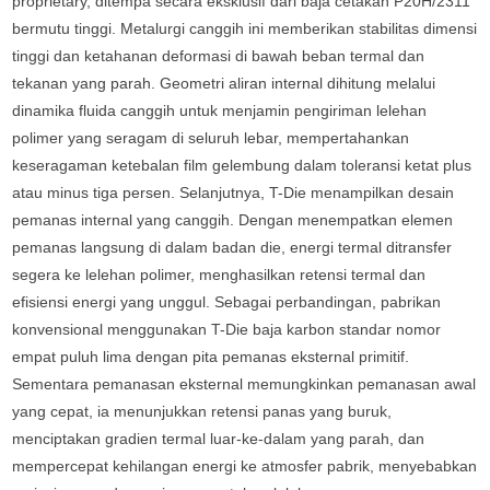
proprietary, ditempa secara eksklusif dari baja cetakan P20H/2311
bermutu tinggi. Metalurgi canggih ini memberikan stabilitas dimensi
tinggi dan ketahanan deformasi di bawah beban termal dan
tekanan yang parah. Geometri aliran internal dihitung melalui
dinamika fluida canggih untuk menjamin pengiriman lelehan
polimer yang seragam di seluruh lebar, mempertahankan
keseragaman ketebalan film gelembung dalam toleransi ketat plus
atau minus tiga persen. Selanjutnya, T-Die menampilkan desain
pemanas internal yang canggih. Dengan menempatkan elemen
pemanas langsung di dalam badan die, energi termal ditransfer
segera ke lelehan polimer, menghasilkan retensi termal dan
efisiensi energi yang unggul. Sebagai perbandingan, pabrikan
konvensional menggunakan T-Die baja karbon standar nomor
empat puluh lima dengan pita pemanas eksternal primitif.
Sementara pemanasan eksternal memungkinkan pemanasan awal
yang cepat, ia menunjukkan retensi panas yang buruk,
menciptakan gradien termal luar-ke-dalam yang parah, dan
mempercepat kehilangan energi ke atmosfer pabrik, menyebabkan