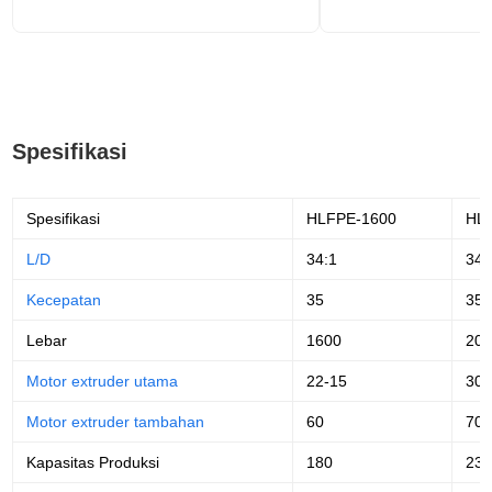
Spesifikasi
Spesifikasi
HLFPE-1600
HL
L/D
34:1
34:
Kecepatan
35
35
Lebar
1600
20
Motor extruder utama
22-15
30-
Motor extruder tambahan
60
70
Kapasitas Produksi
180
23