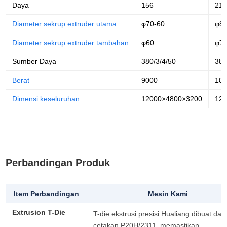
Daya
156
21
Diameter sekrup extruder utama
φ70-60
φ80
Diameter sekrup extruder tambahan
φ60
φ7
Sumber Daya
380/3/4/50
380
Berat
9000
10
Dimensi keseluruhan
12000×4800×3200
12
Perbandingan Produk
Item Perbandingan
Mesin Kami
Extrusion T-Die
T-die ekstrusi presisi Hualiang dibuat dari 
cetakan P20H/2311, memastikan 