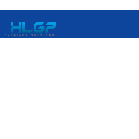
No. 399 Gangkou Avenue, Kawasan Pengembangan Ekonomi
Ruian, Ruian, Wenzhou, Zhejiang, Tiongkok
+86 18058676782
admin@hlgplastic.com
Produk
Mesin Film Gelembung Kecepatan Tinggi
Mesin Film Gelembung Kecepatan Rendah
Mesin Film Gelembung Kecepatan Sedang
Mesin Pembuat Stretch Film
Masukkan E-Mail Anda