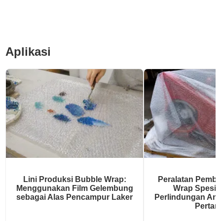
Aplikasi
Lini Produksi Bubble Wrap:
Peralatan Pemb
Menggunakan Film Gelembung
Wrap Spesial
sebagai Alas Pencampur Laker
Perlindungan Ant
Pertan