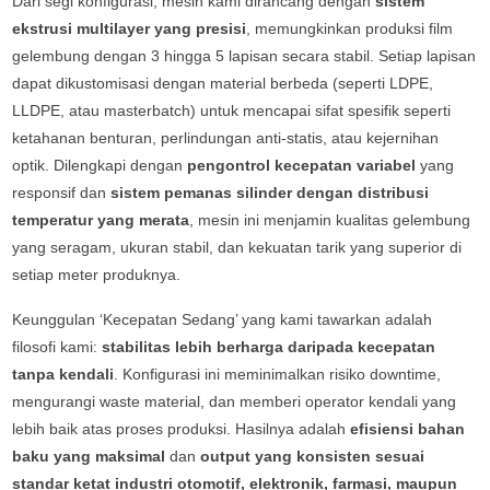
Dari segi konfigurasi, mesin kami dirancang dengan
sistem
ekstrusi multilayer yang presisi
, memungkinkan produksi film
gelembung dengan 3 hingga 5 lapisan secara stabil. Setiap lapisan
dapat dikustomisasi dengan material berbeda (seperti LDPE,
LLDPE, atau masterbatch) untuk mencapai sifat spesifik seperti
ketahanan benturan, perlindungan anti-statis, atau kejernihan
optik. Dilengkapi dengan
pengontrol kecepatan variabel
yang
responsif dan
sistem pemanas silinder dengan distribusi
temperatur yang merata
, mesin ini menjamin kualitas gelembung
yang seragam, ukuran stabil, dan kekuatan tarik yang superior di
setiap meter produknya.
Keunggulan ‘Kecepatan Sedang’ yang kami tawarkan adalah
filosofi kami:
stabilitas lebih berharga daripada kecepatan
tanpa kendali
. Konfigurasi ini meminimalkan risiko downtime,
mengurangi waste material, dan memberi operator kendali yang
lebih baik atas proses produksi. Hasilnya adalah
efisiensi bahan
baku yang maksimal
dan
output yang konsisten sesuai
standar ketat industri otomotif, elektronik, farmasi, maupun