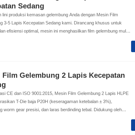
kan lembaran gelembung tahan tusukan, berpenghalang tinggi
atan Sedang
aya per gulungan yang sangat rendah, memastikan pengembalian
n lini produksi kemasan gelembung Anda dengan Mesin Film
yang cepat dan hasil yang sangat skalabel.
 3-5 Lapis Kecepatan Sedang kami. Dirancang khusus untuk
 dan efisiensi optimal, mesin ini menghasilkan film gelembung multi-
 kuat dan konsisten untuk berbagai kebutuhan industri...
 Film Gelembung 2 Lapis Kecepatan
ng
ikasi CE dan ISO 9001:2015, Mesin Film Gelembung 2 Lapis HLPE
rasikan T-Die baja P20H (keseragaman ketebalan ± 3%),
 worm gear presisi, dan laras berdinding tebal. Didukung oleh
kron Magnet Permanen dan Pemanas Inframerah, mesin ini
i konsumsi energi hingga 20%, mendukung 50% PE daur ulang,
erasi dengan mulus di bawah 75 dB.