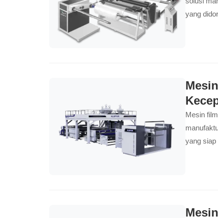
solusi ma
yang dido
Direkayasa
produksi 
menengah,
harian de
berkapasit
Mesin
memproduk
Kecep
lebih ren
Mesin film
memenuhi k
manufaktu
yang siap
Dirancang
mesin ini
antara bun
tugas ber
pembentuk
Mesin