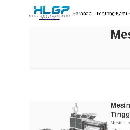
Beranda
Tentang Kami
- since 1985 -
Me
Mesin
Tingg
Mesin film