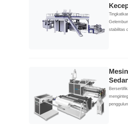
menghasil
Kecep
dengan bi
Tingkatka
investasi 
Gelembung
stabilitas
lapis yang
Mesin
Seda
Bersertif
menginteg
penggulung
Motor Sin
mengurang
dan berop