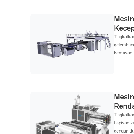
Mesin
Kecep
Tingkatka
gelembung
kemasan 3
menawarka
Mesin
Rend
Tingkatka
Lapisan ka
dengan dua