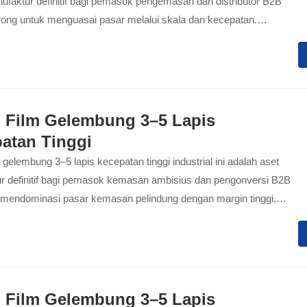
nufaktur definitif bagi pemasok pengemasan dan distributor B2B
rong untuk menguasai pasar melalui skala dan kecepatan.
 khusus untuk output pabrik kontinu dan bervolume tinggi, lini
ini menghilangkan hambatan model kecepatan rendah hingga
 memungkinkan fasilitas Anda menggandakan hasil gulungan
ngan stabilitas yang kokoh. Dengan menyinkronkan ekstrusi
as tinggi dengan pendinginan vakum instan, sistem ini
 Film Gelembung 3–5 Lapis
si bungkus pelindung yang sempurna dengan tarif utilitas yang
atan Tinggi
dah dan tanpa limbah, memastikan Anda dengan nyaman
 gelembung 3–5 lapis kecepatan tinggi industrial ini adalah aset
ontrak pengiriman jarak jauh yang ketat lebih cepat dari jadwal.
r definitif bagi pemasok kemasan ambisius dan pengonversi B2B
 mendominasi pasar kemasan pelindung dengan margin tinggi.
 khusus untuk produksi pabrik skala besar dan berkelanjutan,
 memungkinkan fasilitas Anda untuk bertransisi dengan mulus
gkus standar tiga lapis premium dan komposit struktural lima lapis
at. Dengan menggabungkan ko-ekstrusi berkapasitas tinggi dengan
an sel vakum instan pada kondisi operasi ekstrem, sistem ini
 Film Gelembung 3–5 Lapis