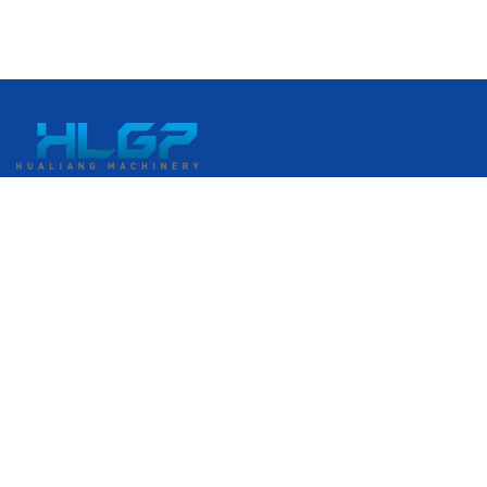
中國浙江省溫州市瑞安市經濟開發區港口大道399號
+86 18058676782
admin@hlgplastic.com
產品
高速氣泡膜機
低速氣泡膜機
中速氣泡膜機
伸縮膜製造機