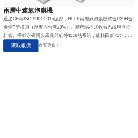
兩層中速氣泡膜機
通過CE與ISO 9001:2015認證，HLPE兩層氣泡膜機整合P20H合
金鋼T型模頭（厚度均勻度±3%）、精密蝸桿式收卷系統與厚壁
料管。搭載永磁同步馬達與紅外線加熱系統，能耗降低20%，支
援高達50%再生PE原料，運轉噪音低於75分貝。
獲取報價
查看更多 >