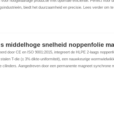
voor hoogwaardige productie met optimale efficiëntie. Perfect voor d
sindustrieën, biedt het duurzaamheid en precisie. Lees verder om te
ne uw productiviteit kan transformeren...
gs middelhoge snelheid noppenfolie m
ceerd door CE en ISO 9001:2015, integreert de HLPE 2-laags noppenf
talen T-die (± 3% dikte-uniformiteit), een nauwkeurige wormwielwik
e cilinders. Aangedreven door een permanente magneet synchrone 
verwarming, vermindert het energieverbruik met 20%, ondersteunt he
d PE en werkt het soepel onder de 75 dB.