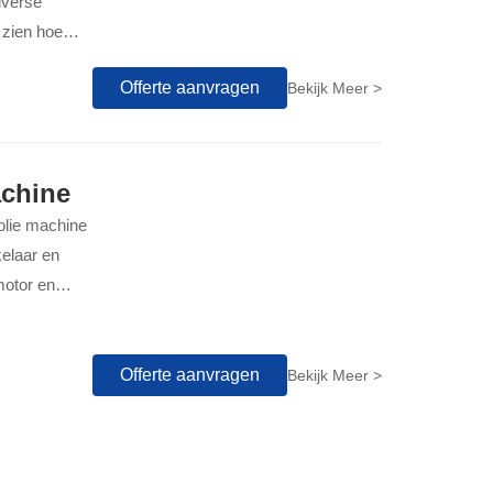
iverse
 zien hoe
Offerte aanvragen
Bekijk Meer >
achine
olie machine
kelaar en
motor en
t 50%
Offerte aanvragen
Bekijk Meer >