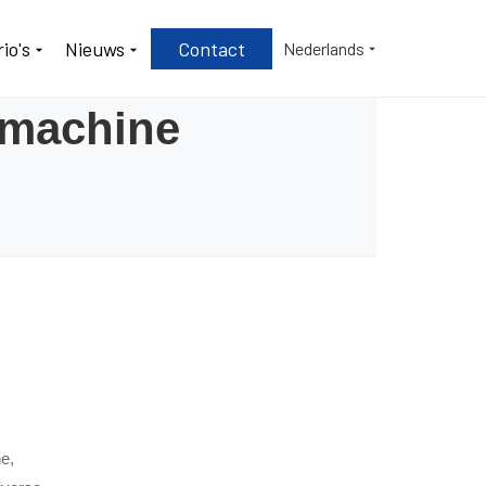
io's
Nieuws
Contact
Nederlands
cmachine
e,