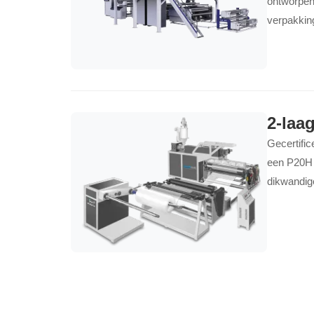
ontworpen 
verpakking
deze machi
2-laa
Gecertifi
een P20H s
dikwandig
infrarood
gerecycle