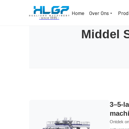
Home
Over Ons
Prod
- since 1985 -
Middel 
3–5-l
mach
Ontdek on