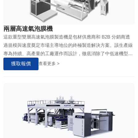
兩層高速氣泡膜機
這款重型雙層高速氣泡膜製造機是包材供應商和 B2B 分銷商透
過規模與速度奠定市場主導地位的終極製造解決方案。該生產線
專為持續、高產量的工廠運作而設計，徹底消除了中低速機型的
產能瓶頸，讓您的工廠在堅如磐石的穩定性下實現日產量翻倍。
獲取報價
查看更多 >
透過將高產能擠出工藝與即時真空冷卻技術完美同步，該系統能
以更低的能耗和零廢料製造出完美無瑕的緩衝包裝膜，確保您能
提前且輕鬆地履行嚴格的遠途運輸合約。