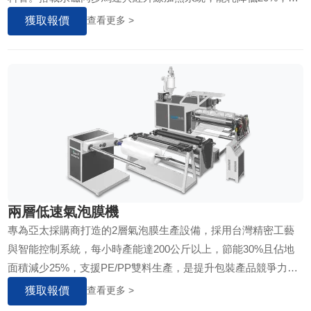
援高達50%再生PE原料，運轉噪音低於75分貝。
獲取報價
查看更多 >
兩層低速氣泡膜機
專為亞太採購商打造的2層氣泡膜生產設備，採用台灣精密工藝
與智能控制系統，每小時產能達200公斤以上，節能30%且佔地
面積減少25%，支援PE/PP雙料生產，是提升包裝產品競爭力的
關鍵投資...
獲取報價
查看更多 >