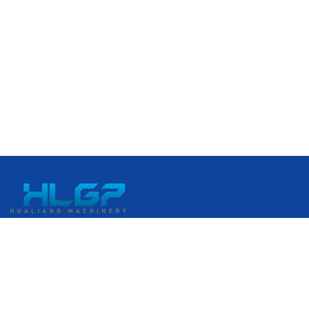
中國浙江省溫州市瑞安市經濟開發區港口大道399號
+86 18058676782
admin@hlgplastic.com