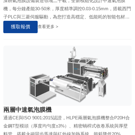
深耕氣泡膜設備製造領域二十載，全新模組化設計中速氣泡膜
機，每分鐘產能30-50米，厚度精準調控0.03-0.15mm，搭載西門
子PLC與三菱伺服驅動，為您打造高穩定、低能耗的智能包材生
產線……
獲取報價
查看更多 >
兩層中速氣泡膜機
通過CE與ISO 9001:2015認證，HLPE兩層氣泡膜機整合P20H合
金鋼T型模頭（厚度均勻度±3%）、精密蝸桿式收卷系統與厚壁
料管。搭載永磁同步馬達與紅外線加熱系統，能耗降低20%，支