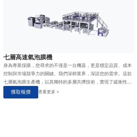
七層高速氣泡膜機
身為專業採購，您尋求的不僅是一台機器，更是穩定品質、成本
控制與市場競爭力的關鍵。我們深耕業界，深諳您的需求。這款
七層氣泡膜生產機，以其獨特的多層共擠技術，實現了緩衝性、
抗穿刺性與輕量化的完美平衡，產出的氣泡膜能為電子產品、精
獲取報價
查看更多 >
密儀器、家具物流等提供頂級防護。其模組化設計與高自動化程
度，直接為您降低原料耗損、提升生產效率，意味著更低的單位
成本與更快的投資回報。讓我們帶您深入了解，這部設備如何成
為您生產線上最可靠的利潤引擎……