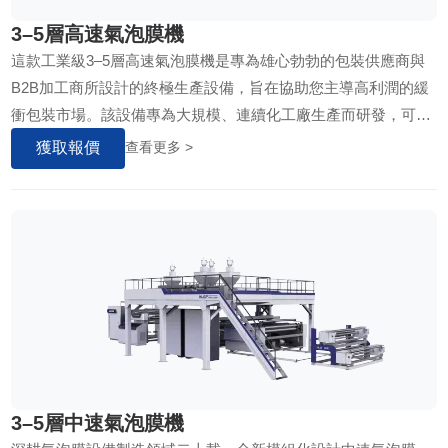
3–5層高速氣泡膜機
這款工業級3–5層高速氣泡膜機是專為雄心勃勃的包裝供應商與
B2B加工商所設計的終極生產設備，旨在協助您主導高利潤的緩
衝包裝市場。該設備專為大規模、連續化工廠生產而研發，可讓
您的產線在優質三層標準膜與重型五層結構複合膜之間無縫切
獲取報價
查看更多 >
換。透過結合高產能共擠技術與在極限操作條件下的即時真空成
型，本系統能以極具競爭力的單位成本生產出耐穿刺、高阻隔的
氣泡膜，確保實現快速投資回報與可規模化的高產出。
3–5層中速氣泡膜機