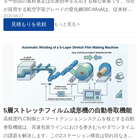
ダー部品の素材選定は生産効率を左右する核心要素です。当社
が採用する航空宇宙グレードの窒化鋼38CrMoAlは、従来材比3
2026-04-27
倍以上の耐摩耗性と熱変形の最小化を実現し、年間メンテナン
見積もりを依頼
もっと見る >
スコストを40％削減可能な革…
5層ストレッチフィルム成形機の自動巻取機能
高精度PLC制御とスマートテンションシステムを核とする自動
巻取機能は、高速包装ラインにおける巻きむらやダウンタイム
の課題を解決します。この2ステーション構造は切れ目なき自