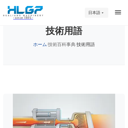
日本語
- since 1985 -
技術用語
ホーム
技術百科事典
技術用語
/
/