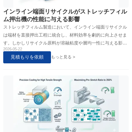
インライン端面リサイクルがストレッチフィル
ム押出機の性能に与える影響
ストレッチフィルム製造において、インライン端面リサイクル
は端材を直接押出工程に統合し、材料効率を劇的に向上させま
す。しかしリサイクル原料が溶融粘度や層均一性に与える影響
2026-05-22
を制御せねば、品質劣化を招きます。本稿では、全自動…
見積もりを依頼
もっと見る >