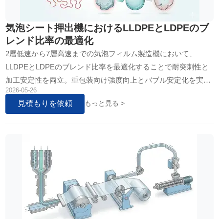
気泡シート押出機におけるLLDPEとLDPEのブ
レンド比率の最適化
2層低速から7層高速までの気泡フィルム製造機において、
LLDPEとLDPEのブレンド比率を最適化することで耐突刺性と
加工安定性を両立。重包装向け強度向上とバブル安定化を実現
2026-05-26
し、歩留まりと投資収益率を最大化する技術解説。
見積もりを依頼
もっと見る >