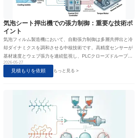
気泡シート押出機での張力制御：重要な技術ポ
イント
気泡フィルム製造機において、自動張力制御は多層共押出と冷
却ダイナミクスを調和させる中核技術です。高精度センサーが
基材速度とウェブ張力を連続監視し、PLCクローズドループシ
2026-05-27
ステムが磁粉ブレーキやトルクモーターをリアルタイム調整。
見積もりを依頼
もっと見る >
シワ…