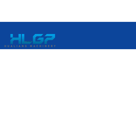
中国浙江省温州市瑞安経済開発区 港口大道399番地
+86 18058676782
admin@hlgplastic.com
製品
高速気泡膜製造機
低速気泡膜製造機
中速気泡膜製造機
ストレッチフィルム製造機