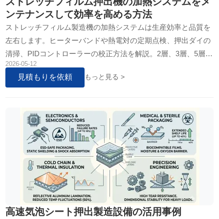
ストレッチフィルム押出機の加熱システムをメ
ンテナンスして効率を高める方法
ストレッチフィルム製造機の加熱システムは生産効率と品質を
左右します。ヒーターバンドや熱電対の定期点検、押出ダイの
清掃、PIDコントローラーの校正方法を解説。2層、3層、5層機
2026-05-12
から半自動・全自動まで、すべてのラインに応用可能なメンテ
見積もりを依頼
もっと見る >
ナンス技術で…
高速気泡シート押出製造設備の活用事例