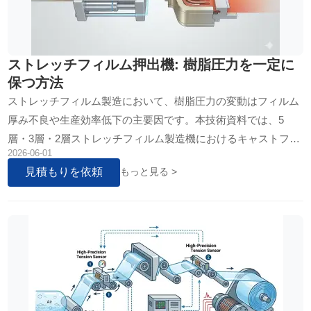
ストレッチフィルム押出機: 樹脂圧力を一定に
保つ方法
ストレッチフィルム製造において、樹脂圧力の変動はフィルム
厚み不良や生産効率低下の主要因です。本技術資料では、5
層・3層・2層ストレッチフィルム製造機におけるキャストフィ
2026-06-01
ルムダイと油圧式スクリーンチェンジャーの連携動作により…
見積もりを依頼
もっと見る >