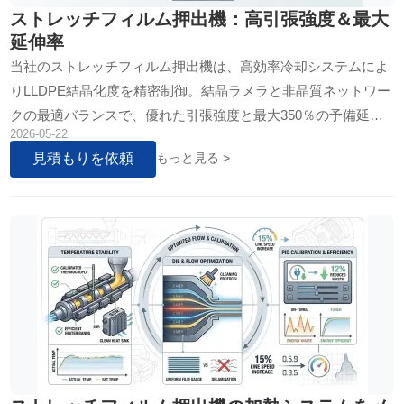
ストレッチフィルム押出機：高引張強度＆最大
延伸率
当社のストレッチフィルム押出機は、高効率冷却システムによ
りLLDPE結晶化度を精密制御。結晶ラメラと非晶質ネットワー
クの最適バランスで、優れた引張強度と最大350％の予備延伸
2026-05-22
率を達成。全自動・半自動・2層/3層/5層機に対応し、荷崩れ防
見積もりを依頼
もっと見る >
止と材料コスト削減を実現します。…