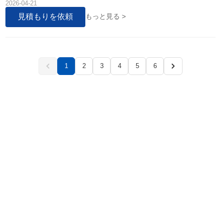
2026-04-21
動換巻を実現し、均一な巻密度と完璧な端面を保証...
見積もりを依頼
もっと見る >
1
2
3
4
5
6