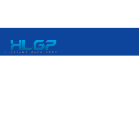
中国浙江省温州市瑞安経済開発区 港口大道399番地
+86 18058676782
admin@hlgplastic.com
製品
高速気泡膜製造機
低速気泡膜製造機
中速気泡膜製造機
ストレッチフィルム製造機