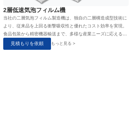
2層低速気泡フィルム機
当社の二層気泡フィルム製造機は、独自の二層構造成型技術に
より、従来品を上回る衝撃吸収性と優れたコスト効率を実現。
食品包装から精密機器輸送まで、多様な産業ニーズに応える高
品質な気泡緩衝材を安定供給します。製造ラインの…
見積もりを依頼
もっと見る >