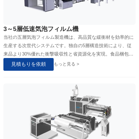
3～5層低速気泡フィルム機
当社の五層気泡フィルム製造機は、高品質な緩衝材を効率的に
生産する次世代システムです。独自の5層構造技術により、従
来品より30%優れた衝撃吸収性と省資源化を実現。食品梱包か
ら精密機器輸送まで、多様な産業ニーズに対応するスマート製
見積もりを依頼
もっと見る >
造ソリューションをご提供します…