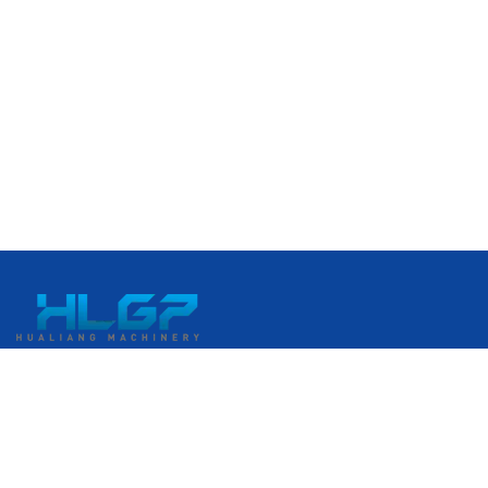
เลขที่ 399 ถนนกังกั๋ว เขตพัฒนาเศรษฐกิจรุ่ยอัน เมืองรุ่ยอัน เวินโจว
มณฑลเจ้อเจียง ประเทศจีน
+86 18058676782
admin@hlgplastic.com