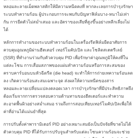
หลอมละลายเม็ดพลาสติกให้มีความหนืดคงที่ หากละเลยการบำรุงรักษา
ระบบทำความร้อน ผู้ประกอบการจะพบกับปัญหาฟิล์มบาง-หนาไม่เท่า
กัน การยืดตัวไม่สม่ำเสมอ และอัตราของเสียที่สูงขึ้นอย่างหลีกเลี่ยงไม่
ได้
หลักการทำงานของระบบทำความร้อนในเครื่องรีดฟิล์มยืดอาศัยการ
ควบคุมอุณหภูมิผ่านฮีตเตอร์ เทอร์โมคัปเปิล และโซลิดสเตตรีเลย์
(SSR) ที่ทำงานร่วมกับตัวควบคุม PID เพื่อรักษาค่าอุณหภูมิให้คงที่ใน
แต่ละโซน การเสื่อมสภาพของแผ่นทำความร้อนหรือการสะสมของ
คราบคาร์บอนบนหัวฉีดรีด (die head) จะทำให้การถ่ายเทความร้อนลด
ลง เกิดความร้อนสะสมเฉพาะจุด ส่งผลให้ความหนืดของสาร
หลอมละลายเปลี่ยนแปลงตลอดเวลา การบำรุงรักษาที่มีประสิทธิภาพจึง
ต้องเริ่มจากการตรวจสอบความต้านทานของฮีตเตอร์และทำความ
สะอาดพื้นผิวอย่างสม่ำเสมอ รวมถึงการสอบเทียบเทอร์โมคัปเปิลเพื่อให้
ค่าที่อ่านได้แม่นยำที่สุด
การปรับตั้งค่าพารามิเตอร์ PID อย่างเหมาะสมยังเป็นปัจจัยที่ขาดไม่ได้
ตัวควบคุม PID ที่ได้รับการปรับจูนสำหรับแต่ละโซนความร้อนจะช่วย