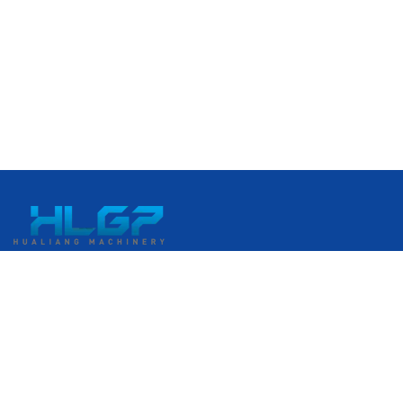
เลขที่ 399 ถนนกังกั๋ว เขตพัฒนาเศรษฐกิจรุ่ยอัน เมืองรุ่ยอัน เวินโจว
มณฑลเจ้อเจียง ประเทศจีน
+86 18058676782
admin@hlgplastic.com
ผลิตภัณฑ์