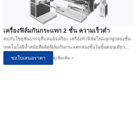
เครื่องฟิล์มกันกระแทก 2 ชั้น ความเร็วต่ำ
พบกับโซลูชันบรรจุหีบห่ออัจฉริยะ เครื่องทำฟิล์มโฟมลูกฟูกสองชั้น
เทคโนโลยีล้ำสมัยที่ผลิตฟิล์มกันกระแทกสองชั้นในขั้นตอนเดียว...
ขอใบเสนอราคา
ดูเพิ่มเติม >