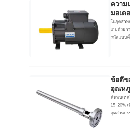
ความแ
มอเตอ
ในอุตสาหก
เกมด้วยกา
รนัสแบบดั
มอเตอร์ทั
ข้อดี
อุณหภู
ค้นพบเทค
15–20% เพ
อุตสาหกร