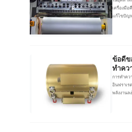
เครื่องมื
แก้ไขปัญห
ข้อดี
ทำควา
การทำความ
อินฟราเรด
พลังงานลง