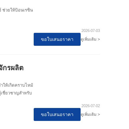
ช่วยให้ป้อนเรซิน
2026-07-03
ขอใบเสนอราคา
ดูเพิ่มเติม >
จักรผลิต
ทำให้เกิดคราบไหม้
้เชี่ยวชาญสำหรับ
2026-07-02
ขอใบเสนอราคา
ดูเพิ่มเติม >