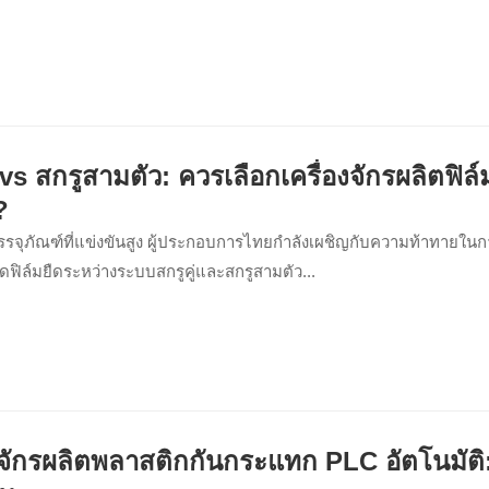
่ vs สกรูสามตัว: ควรเลือกเครื่องจักรผลิตฟิล
?
จุภัณฑ์ที่แข่งขันสูง ผู้ประกอบการไทยกำลังเผชิญกับความท้าทายในก
รีดฟิล์มยืดระหว่างระบบสกรูคู่และสกรูสามตัว...
องจักรผลิตพลาสติกกันกระแทก PLC อัตโนมัติ