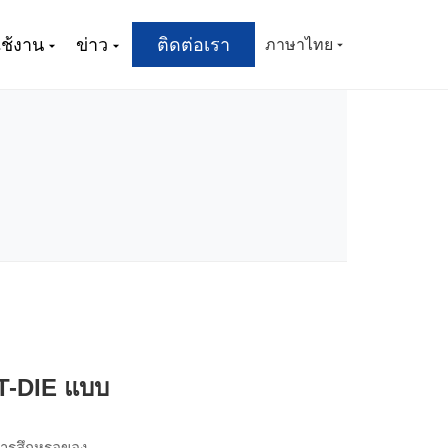
ช้งาน
ข่าว
ติดต่อเรา
ภาษาไทย
T-DIE แบบ
การสึกหรอของ