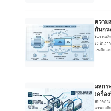
ความส
กันกร
ในการผลิต
ยังเป็นร
แรงบิดแล
ฟิล์ม ควา
บทบาทหลัก
ความเสถีย
ผู้ผลิตเข
ผลิตในระ
ผลกระ
เครื่
ขนาดภายนอ
ความเสถี