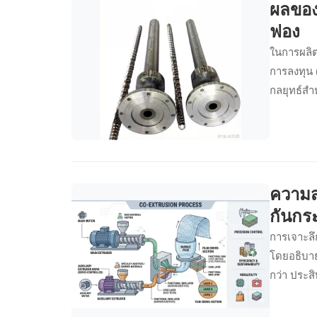
ผลของเ
ฟอง
ในการผลิต
การลงทุน 
กลยุทธ์สำ
ของผลผลิต
ความส
กันกร
การเจาะลึ
โดยอธิบาย
กว่า ประส