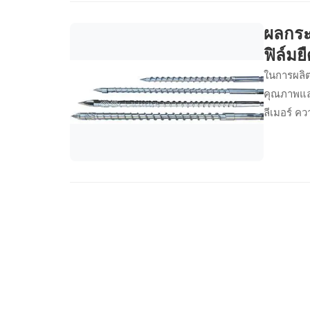
ผลกระท
ฟิล์มย
ในการผลิต
คุณภาพแล
ลีเมอร์ ค
เส้นผ่านศ