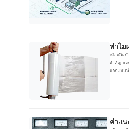
ทำไมผล
เมื่อผลิตภ
สำคัญ บทคว
ออกแบบที่
จาก 3 มิต
คำแนะ