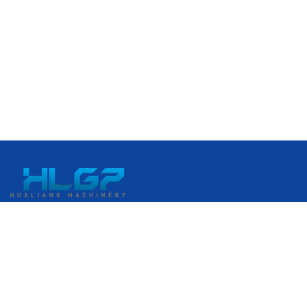
N° 399, avenue Gangkou, zone de développement
économique de Ruian, Ruian, Wenzhou, Zhejiang, Chine
+86 18058676782
admin@hlgplastic.com