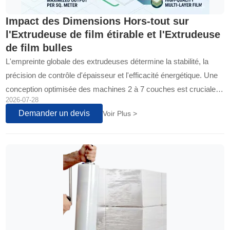
Impact des Dimensions Hors-tout sur
l'Extrudeuse de film étirable et l'Extrudeuse
de film bulles
L'empreinte globale des extrudeuses détermine la stabilité, la
précision de contrôle d'épaisseur et l'efficacité énergétique. Une
conception optimisée des machines 2 à 7 couches est cruciale
2026-07-28
pour la qualité d'extrusion et la rentabilité des lignes de production
Demander un devis
Voir Plus >
B2B.