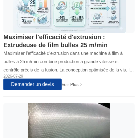
Maximiser l'efficacité d'extrusion :
Extrudeuse de film bulles 25 m/min
Maximiser l’efficacité d’extrusion dans une machine à film à
bulles à 25 m/min combine production à grande vitesse et
contrôle précis de la fusion. La conception optimisée de la vis, la
2026-07-29
gestion stable de la température et la technologie avancée des
Demander un devis
Voir Plus >
filières réduisent les variations d’épaisseur et le gaspillage de
matériau, permettant une production rapide et efficace de films de
haute qualité.