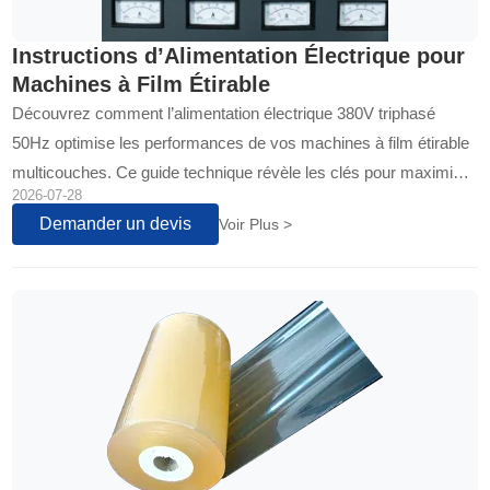
Instructions d’Alimentation Électrique pour
Machines à Film Étirable
Découvrez comment l’alimentation électrique 380V triphasé
50Hz optimise les performances de vos machines à film étirable
multicouches. Ce guide technique révèle les clés pour maximiser
2026-07-28
la productivité, protéger vos investissements et réduire les coûts
Demander un devis
Voir Plus >
opérationnels sur vos lignes d’emballage…