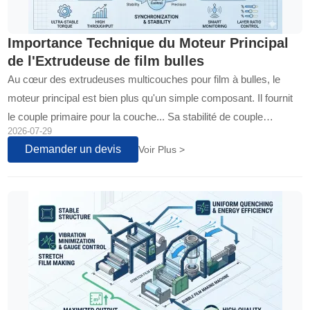
Importance Technique du Moteur Principal
de l'Extrudeuse de film bulles
Au cœur des extrudeuses multicouches pour film à bulles, le
moteur principal est bien plus qu'un simple composant. Il fournit
le couple primaire pour la couche... Sa stabilité de couple
2026-07-29
détermine la régularité du débit de matière fondue, l'épaisseur du
Demander un devis
Voir Plus >
film et la qualité du produit final. Cet article explore son rôle
central dans la production de films à bulles multicouches.