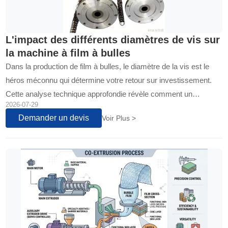
L'impact des différents diamètres de vis sur
la machine à film à bulles
Dans la production de film à bulles, le diamètre de la vis est le
héros méconnu qui détermine votre retour sur investissement.
Cette analyse technique approfondie révèle comment un
2026-07-29
dimensionnement stratégique, des lignes de 1600 mm à 3000
Demander un devis
Voir Plus >
mm, transforme la qualité de la production et la rentabilité.
Découvrez les principes d'ingénierie...