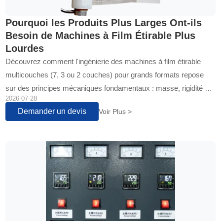
Pourquoi les Produits Plus Larges Ont-ils
Besoin de Machines à Film Étirable Plus
Lourdes
Découvrez comment l'ingénierie des machines à film étirable
multicouches (7, 3 ou 2 couches) pour grands formats repose
sur des principes mécaniques fondamentaux : masse, rigidité et
2026-07-28
amortissement. Ces éléments sont cruciaux pour garantir la
Demander un devis
Voir Plus >
stabilité, la précision et la qualité de production dans les
applications d'emballage industriel de grande largeur.