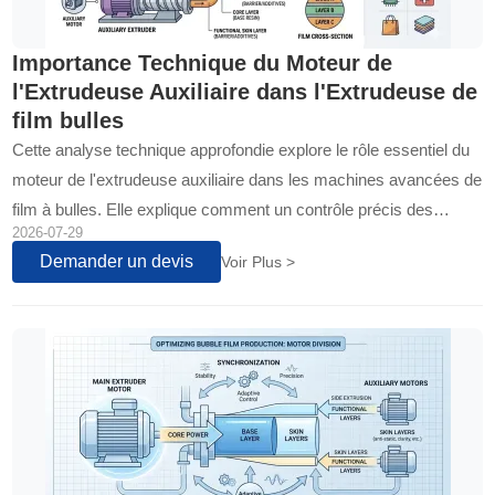
Importance Technique du Moteur de
l'Extrudeuse Auxiliaire dans l'Extrudeuse de
film bulles
Cette analyse technique approfondie explore le rôle essentiel du
moteur de l'extrudeuse auxiliaire dans les machines avancées de
film à bulles. Elle explique comment un contrôle précis des
2026-07-29
couches fonctionnelles se traduit directement par des
Demander un devis
Voir Plus >
performances produit supérieures, une efficacité opérationnelle et
un avantage concurrentiel significatif pour les fabricants.