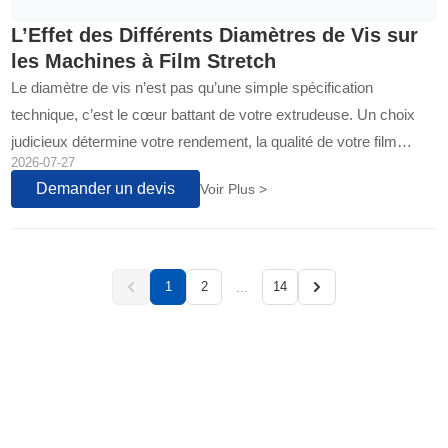
L’Effet des Différents Diamètres de Vis sur
les Machines à Film Stretch
Le diamètre de vis n’est pas qu’une simple spécification
technique, c’est le cœur battant de votre extrudeuse. Un choix
judicieux détermine votre rendement, la qualité de votre film
2026-07-27
étirable et votre rentabilité à long terme. Voyons pourquoi cette
Demander un devis
Voir Plus >
décision est cruciale pour votre chaîne de production...
...
1
2
14