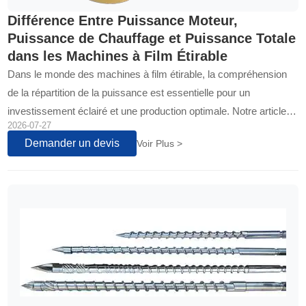
Différence Entre Puissance Moteur,
Puissance de Chauffage et Puissance Totale
dans les Machines à Film Étirable
Dans le monde des machines à film étirable, la compréhension
de la répartition de la puissance est essentielle pour un
investissement éclairé et une production optimale. Notre article
2026-07-27
démystifie les trois piliers énergétiques qui déterminent les
Demander un devis
Voir Plus >
performances et l'efficacité de votre ligne de production.