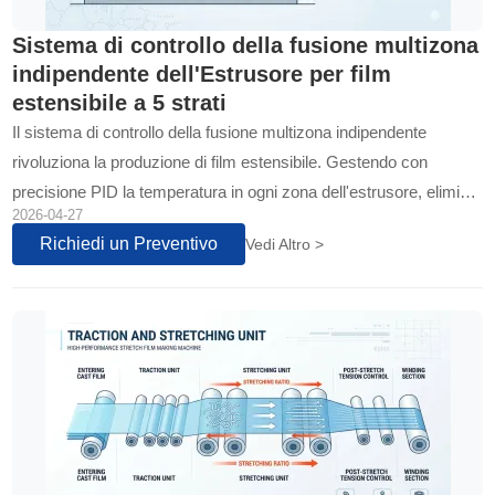
Sistema di controllo della fusione multizona
indipendente dell'Estrusore per film
estensibile a 5 strati
Il sistema di controllo della fusione multizona indipendente
rivoluziona la produzione di film estensibile. Gestendo con
precisione PID la temperatura in ogni zona dell'estrusore, elimina
2026-04-27
difetti e garantisce una struttura film perfetta, trasparente e
Richiedi un Preventivo
Vedi Altro >
resistente per imballaggi ad alte prestazioni...