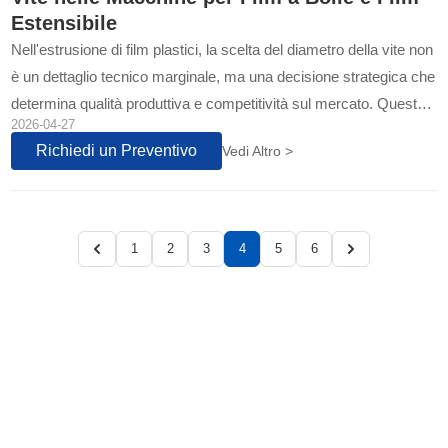
Estensibile
Nell'estrusione di film plastici, la scelta del diametro della vite non
è un dettaglio tecnico marginale, ma una decisione strategica che
determina qualità produttiva e competitività sul mercato. Questo
2026-04-27
approfondimento svela perché le macchine per film a bolla e
Richiedi un Preventivo
Vedi Altro >
quelle per film estensibile adottano filosofie progettuali
diametralmente opposte...
1
2
3
4
5
6