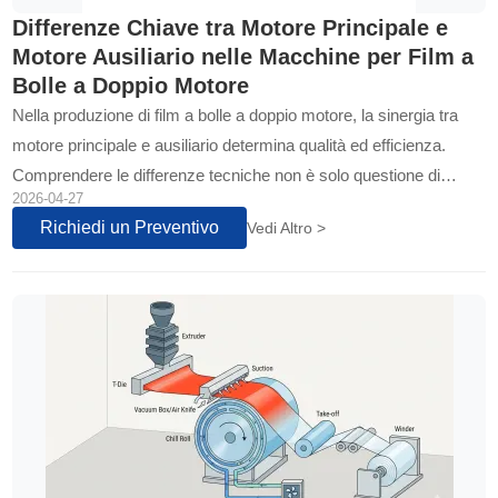
Differenze Chiave tra Motore Principale e
Motore Ausiliario nelle Macchine per Film a
Bolle a Doppio Motore
Nella produzione di film a bolle a doppio motore, la sinergia tra
motore principale e ausiliario determina qualità ed efficienza.
Comprendere le differenze tecniche non è solo questione di
2026-04-27
specifiche, ma di ottimizzazione degli investimenti...
Richiedi un Preventivo
Vedi Altro >