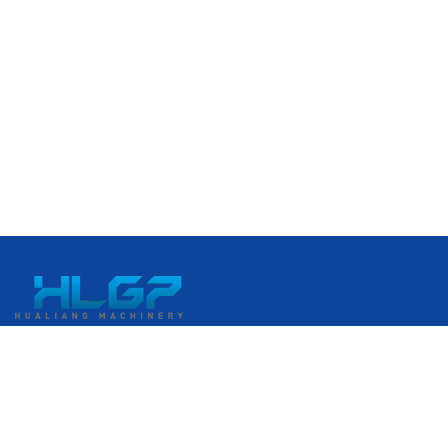
N. 399, Gangkou Avenue, Zona di Sviluppo Economico di
Ruian, Ruian, Wenzhou, Zhejiang, Cina
+86 18058676782
admin@hlgplastic.com