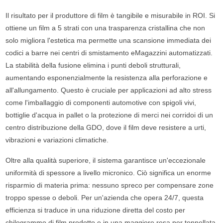
Il risultato per il produttore di film è tangibile e misurabile in ROI. Si
ottiene un film a 5 strati con una trasparenza cristallina che non
solo migliora l'estetica ma permette una scansione immediata dei
codici a barre nei centri di smistamento eMagazzini automatizzati.
La stabilità della fusione elimina i punti deboli strutturali,
aumentando esponenzialmente la resistenza alla perforazione e
all'allungamento. Questo è cruciale per applicazioni ad alto stress
come l'imballaggio di componenti automotive con spigoli vivi,
bottiglie d'acqua in pallet o la protezione di merci nei corridoi di un
centro distribuzione della GDO, dove il film deve resistere a urti,
vibrazioni e variazioni climatiche.
Oltre alla qualità superiore, il sistema garantisce un'eccezionale
uniformità di spessore a livello micronico. Ciò significa un enorme
risparmio di materia prima: nessuno spreco per compensare zone
troppo spesse o deboli. Per un'azienda che opera 24/7, questa
efficienza si traduce in una riduzione diretta del costo per
chilogrammo di film prodotto e in una maggiore resa per tonnellata