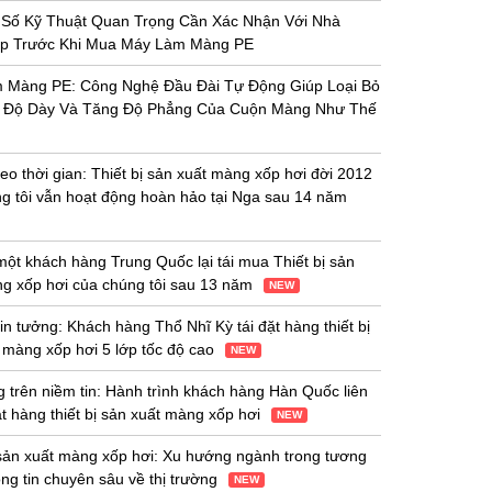
 Số Kỹ Thuật Quan Trọng Cần Xác Nhận Với Nhà
p Trước Khi Mua Máy Làm Màng PE
 Màng PE: Công Nghệ Đầu Đài Tự Động Giúp Loại Bỏ
h Độ Dày Và Tăng Độ Phẳng Của Cuộn Màng Như Thế
heo thời gian: Thiết bị sản xuất màng xốp hơi đời 2012
g tôi vẫn hoạt động hoàn hảo tại Nga sau 14 năm
một khách hàng Trung Quốc lại tái mua Thiết bị sản
g xốp hơi của chúng tôi sau 13 năm
NEW
in tưởng: Khách hàng Thổ Nhĩ Kỳ tái đặt hàng thiết bị
 màng xốp hơi 5 lớp tốc độ cao
NEW
 trên niềm tin: Hành trình khách hàng Hàn Quốc liên
đặt hàng thiết bị sản xuất màng xốp hơi
NEW
 sản xuất màng xốp hơi: Xu hướng ngành trong tương
hông tin chuyên sâu về thị trường
NEW