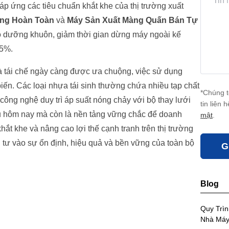
áp ứng các tiêu chuẩn khắt khe của thị trường xuất
ng Hoàn Toàn
và
Máy Sản Xuất Màng Quấn Bán Tự
ảo dưỡng khuôn, giảm thời gian dừng máy ngoài kế
15%.
và tái chế ngày càng được ưa chuộng, việc sử dụng
iến. Các loại nhựa tái sinh thường chứa nhiều tạp chất
*Chúng t
 công nghệ duy trì áp suất nóng chảy với bộ thay lưới
tin liên 
i ưu hôm nay mà còn là nền tảng vững chắc để doanh
mật
.
hắt khe và nâng cao lợi thế cạnh tranh trên thị trường
 tư vào sự ổn định, hiệu quả và bền vững của toàn bộ
G
Blog
Quy Trì
Nhà Máy