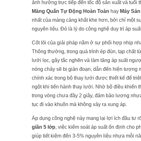
ảnh hưởng trực tiếp đến tốc độ sản xuất và tuổi t
Màng Quấn Tự Động Hoàn Toàn
hay
Máy Sản
nhất của màng càng khắt khe hơn, bởi chỉ một sự
nguyên liệu. Đó là lý do công nghệ duy trì áp suấ
Cốt lõi của giải pháp nằm ở sự phối hợp nhịp n
Thông thường, trong quá trình ép đùn, tạp chất từ
lưới lọc, gây tắc nghẽn và làm tăng áp suất ngư
nóng chảy sẽ bị gián đoạn, dẫn đến hiện tượng m
chính xác trong bộ thay lưới được thiết kế để tri
ngột khi tiến hành thay lưới. Nhờ bộ điều khiển 
trong vòng chưa đầy 2 giây, đảm bảo lượng nhựa 
tục đi vào khuôn mà không xảy ra xung áp.
Áp dụng công nghệ này mang lại lợi ích đầu tư r
giãn 5 lớp
, việc kiểm soát áp suất ổn định cho 
giúp tiết kiệm đến 3-5% nguyên liệu nhựa mỗi năm