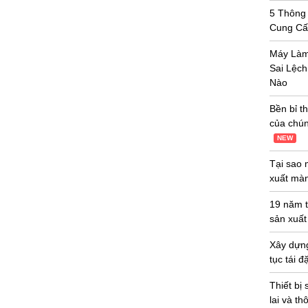
5 Thông
Cung Cấ
Máy Làm
Sai Lệc
Nào
Bền bỉ t
của chún
NEW
Tại sao 
xuất màn
19 năm t
sản xuất
Xây dựng
tục tái 
Thiết bị
lai và t