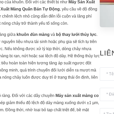
họ của khuôn. Đối với các thiết bị như
Máy Sản Xuất
 Xuất Màng Quấn Bán Tự Động
, yêu cầu về độ đồng
 chênh lệch nhỏ cũng dẫn đến lỗi cuộn và lãng phí
t nóng chảy trở thành yếu tố sống còn.
hàng giữa
khuôn đùn màng
và
bộ thay lưới thủy lực
.
 nguyên liệu nhựa tái sinh hoặc phụ gia sẽ tích tụ trên
ợc. Nếu không được xử lý kịp thời, dòng chảy nhựa
LIÊ
àng bị rạn, nứt hoặc sai lệch độ dày. Hệ thống thủy lực
ệt tiêu hoàn toàn hiện tượng tăng áp suất ngược đột
thông minh, quá trình chuyển đổi lưới diễn ra mượt mà
nóng chảy luôn được duy trì ở trạng thái ổn định, liên
õ ràng. Đối với các dây chuyền
Máy sản xuất màng co
phép giảm thiểu độ lệch độ dày màng xuống dưới ±1 µm,
. Đồng thời, nhờ loại bỏ tạp chất triệt để, bề mặt