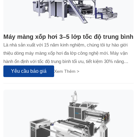
Máy màng xốp hơi 3–5 lớp tốc độ trung bình
Là nhà sản xuất với 15 năm kinh nghiệm, chúng tôi tự hào giới
thiệu dòng máy màng xốp hơi đa lớp công nghệ mới. Máy vận
hành ổn định với tốc độ trung bình tối ưu, tiết kiệm 30% năng
lượng so với thế hệ cũ. Thiết kế bền bỉ bằng thép mạ kẽm, hệ
Yêu cầu báo giá
Xem Thêm >
thống điều khiển PLC...