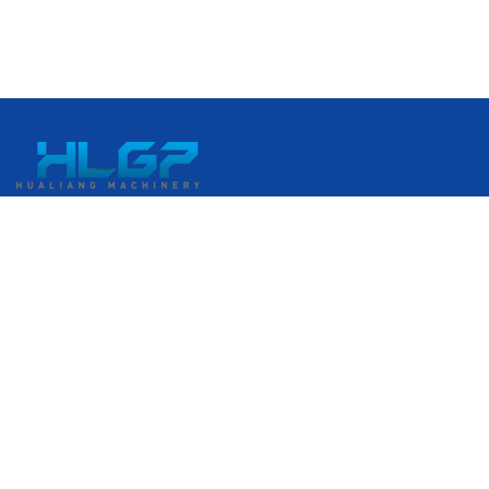
Số 399, Đại lộ Gangkou, Khu Phát triển Kinh tế Ruian, Ruian,
Wenzhou, Zhejiang, Trung Quốc
+86 18058676782
admin@hlgplastic.com
Sản phẩm
Máy màng bong bóng tốc độ cao
Máy màng bong bóng tốc độ thấp
Máy màng bong bóng tốc độ trung bình