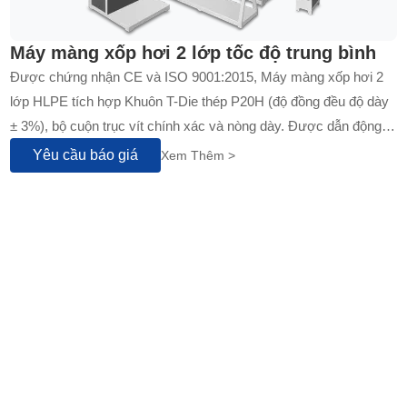
Máy màng xốp hơi 2 lớp tốc độ trung bình
Được chứng nhận CE và ISO 9001:2015, Máy màng xốp hơi 2
lớp HLPE tích hợp Khuôn T-Die thép P20H (độ đồng đều độ dày
± 3%), bộ cuộn trục vít chính xác và nòng dày. Được dẫn động
bởi Động cơ đồng bộ nam châm vĩnh cửu và Hệ thống sưởi
Yêu cầu báo giá
Xem Thêm >
hồng ngoại, giúp cắt giảm 20% năng lượng tiêu thụ, hỗ trợ 50%
nhựa PE tái chế và vận hành êm ái dưới 75 dB.