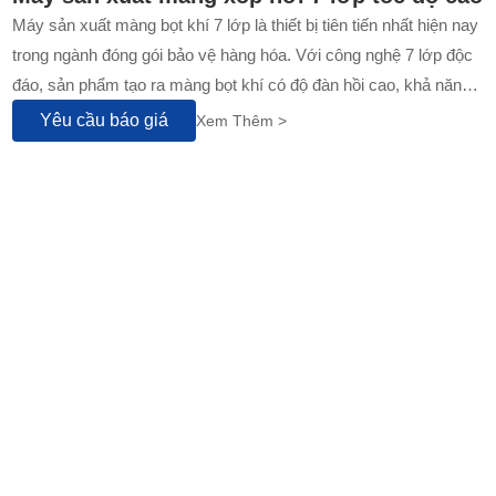
Máy sản xuất màng bọt khí 7 lớp là thiết bị tiên tiến nhất hiện nay
trong ngành đóng gói bảo vệ hàng hóa. Với công nghệ 7 lớp độc
đáo, sản phẩm tạo ra màng bọt khí có độ đàn hồi cao, khả năng
chống sốc ưu việt và tiết kiệm nguyên liệu đến 30% so với công
Yêu cầu báo giá
Xem Thêm >
nghệ thông thường...