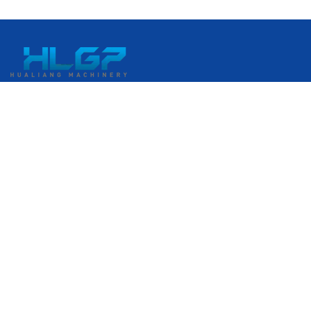
Số 399, Đại lộ Gangkou, Khu Phát triển Kinh tế Ruian, Ruian,
Wenzhou, Zhejiang, Trung Quốc
+86 18058676782
admin@hlgplastic.com
Sản phẩm
Máy màng bong bóng tốc độ cao
Máy màng bong bóng tốc độ thấp
Máy màng bong bóng tốc độ trung bình
Máy đùn màng chít PE
Nhập E-Mail của bạn