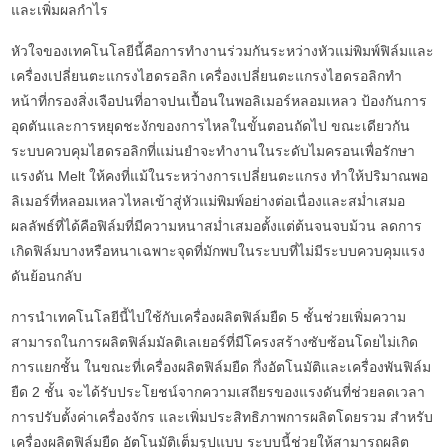
และเพิ่มผลกำไร
หัวใจของเทคโนโลยีนี้คือการทำงานร่วมกันระหว่างหัวแม่พิมพ์ฟิล์มและ
เครื่องเปลี่ยนตะแกรงไฮดรอลิก เครื่องเปลี่ยนตะแกรงไฮดรอลิกทำ
หน้าที่กรองสิ่งเจือปนที่อาจปนเปื้อนในพอลิเมอร์หลอมเหลว ป้องกันการ
อุดตันและการหยุดชะงักของการไหลในขั้นตอนถัดไป ขณะเดียวกัน
ระบบควบคุมไฮดรอลิกที่แม่นยำจะทำงานในระดับไมครอนเพื่อรักษา
แรงดัน Melt ให้คงที่แม้ในระหว่างการเปลี่ยนตะแกรง ทำให้ปริมาณพอ
ลิเมอร์ที่หลอมเหลวไหลเข้าสู่หัวแม่พิมพ์อย่างต่อเนื่องและสม่ำเสมอ
ผลลัพธ์ที่ได้คือฟิล์มที่มีความหนาสม่ำเสมอตั้งแต่ต้นจนจบม้วน ลดการ
เกิดฟิล์มบางหรือหนาเฉพาะจุดที่มักพบในระบบที่ไม่มีระบบควบคุมแรง
ดันย้อนกลับ
การนำเทคโนโลยีนี้ไปใช้กับเครื่องผลิตฟิล์มยืด 5 ชั้นช่วยเพิ่มความ
สามารถในการผลิตฟิล์มมัลติเลเยอร์ที่มีโครงสร้างซับซ้อนโดยไม่เกิด
การแยกชั้น ในขณะที่เครื่องผลิตฟิล์มยืด กึ่งอัตโนมัติและเครื่องพันฟิล์ม
ยืด 2 ชั้น จะได้รับประโยชน์จากความเสถียรของแรงดันที่ช่วยลดเวลา
การปรับตั้งค่าเครื่องจักร และเพิ่มประสิทธิภาพการผลิตโดยรวม สำหรับ
เครื่องผลิตฟิล์มยืด อัตโนมัติเต็มรูปแบบ ระบบนี้ช่วยให้สามารถผลิต