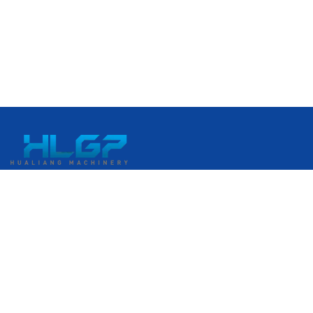
เลขที่ 399 ถนนกังกั๋ว เขตพัฒนาเศรษฐกิจรุ่ยอัน เมืองรุ่ยอัน เวินโจว
มณฑลเจ้อเจียง ประเทศจีน
+86 18058676782
admin@hlgplastic.com
ผลิตภัณฑ์