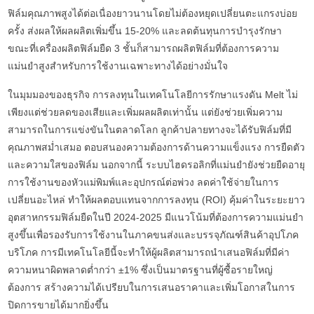
ฟิล์มคุณภาพสูงได้ต่อเนื่องยาวนานโดยไม่ต้องหยุดเปลี่ยนตะแกรงบ่อย
ครั้ง ส่งผลให้ผลผลิตเพิ่มขึ้น 15-20% และลดต้นทุนการบำรุงรักษา
ขณะที่เครื่องผลิตฟิล์มยืด 3 ชั้นก็สามารถผลิตฟิล์มที่ต้องการความ
แม่นยำสูงสำหรับการใช้งานเฉพาะทางได้อย่างมั่นใจ
ในมุมมองของธุรกิจ การลงทุนในเทคโนโลยีการรักษาแรงดัน Melt ไม่
เพียงแต่ช่วยลดของเสียและเพิ่มผลผลิตเท่านั้น แต่ยังช่วยเพิ่มความ
สามารถในการแข่งขันในตลาดโลก ลูกค้าปลายทางจะได้รับฟิล์มที่มี
คุณภาพสม่ำเสมอ ตอบสนองความต้องการด้านความแข็งแรง การยืดตัว
และความใสของฟิล์ม นอกจากนี้ ระบบไฮดรอลิกที่แม่นยำยังช่วยยืดอายุ
การใช้งานของหัวแม่พิมพ์และอุปกรณ์ต่อพ่วง ลดค่าใช้จ่ายในการ
เปลี่ยนอะไหล่ ทำให้ผลตอบแทนจากการลงทุน (ROI) คุ้มค่าในระยะยาว
อุตสาหกรรมฟิล์มยืดในปี 2024-2025 มีแนวโน้มที่ต้องการความแม่นยำ
สูงขึ้นเพื่อรองรับการใช้งานในภาคขนส่งและบรรจุภัณฑ์สินค้าอุปโภค
บริโภค การมีเทคโนโลยีนี้จะทำให้ผู้ผลิตสามารถนำเสนอฟิล์มที่มีค่า
ความหนาผิดพลาดต่ำกว่า ±1% ซึ่งเป็นมาตรฐานที่ผู้ซื้อรายใหญ่
ต้องการ สร้างความได้เปรียบในการเสนอราคาและเพิ่มโอกาสในการ
ปิดการขายได้มากยิ่งขึ้น