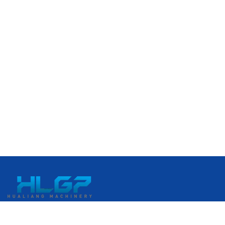
เลขที่ 399 ถนนกังกั๋ว เขตพัฒนาเศรษฐกิจรุ่ยอัน เมืองรุ่ยอัน เวินโจว