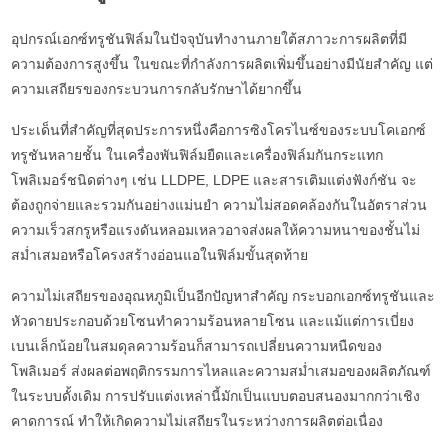
อุปกรณ์เอกซ์ทรูชันฟิล์มในปัจจุบันทำงานภายใต้สภาวะการผลิตที่มี
ความต้องการสูงขึ้น ในขณะที่กำลังการผลิตเพิ่มขึ้นอย่างมีนัยสำคัญ แต่
ความเสถียรของกระบวนการกลับรักษาได้ยากขึ้น
ประเด็นที่สำคัญที่สุดประการหนึ่งคือการซิงโครไนซ์ของระบบโคเอกซ์
ทรูชันหลายชั้น ในเครื่องพันฟิล์มยืดและเครื่องฟิล์มกันกระแทก
โพลิเมอร์ชนิดต่างๆ เช่น LLDPE, LDPE และสารเติมแต่งฟังก์ชัน จะ
ต้องถูกจ่ายและรวมกันอย่างแม่นยำ ความไม่สอดคล้องกันในอัตราส่วน
ความเร็วสกรูหรือแรงดันหลอมเหลวอาจส่งผลให้ความหนาของชั้นไม่
สม่ำเสมอหรือโครงสร้างอ่อนแอในฟิล์มขั้นสุดท้าย
ความไม่เสถียรของอุณหภูมิเป็นอีกปัญหาสำคัญ กระบอกเอกซ์ทรูชันและ
หัวดายประกอบด้วยโซนทำความร้อนหลายโซน และแม้แต่การเบี่ยง
เบนเล็กน้อยในสมดุลความร้อนก็สามารถเปลี่ยนความหนืดของ
โพลิเมอร์ ส่งผลต่อพฤติกรรมการไหลและความสม่ำเสมอของผลิตภัณฑ์
ในระบบดั้งเดิม การปรับแต่งเหล่านี้มักเป็นแบบตอบสนองมากกว่าเชิง
คาดการณ์ ทำให้เกิดความไม่เสถียรในระหว่างการผลิตต่อเนื่อง