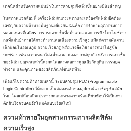
เทคนิคสำหรับความแม่นยำในการควบคุมจึงเพิ่มขึ้นอย่างมีนัยสำคัญ
ในสภาพแวดล้อมนี้ เครื่องฟิล์มกันกระแทกและเครื่องพันฟิล์มยืดต้อง
เผชิญกับความท้าทายพื้นฐานเดียวกัน นั่นคือ การรักษาพฤติกรรมการ
หลอมเหลวที่เสถียร การกระจายชั้นที่สม่ำเสมอ และการซิงโครไนซ์ทาง
กลที่แม่นยำภายใต้การทำงานต่อเนื่องความเร็วสูง แม้แต่ความผันผวน
เล็กน้อยในอุณหภูมิ ความเร็วสกรู หรือแรงตึง ก็สามารถนำไปสู่ข้อ
บกพร่อง เช่น ความหนาไม่สม่ำเสมอ ฟองอากาศยุบตัว หรือการแยกชั้น
ของฟิล์ม ปัญหาเหล่านี้ส่งผลโดยตรงต่อการสูญเสียวัตถุดิบ การหยุด
ทำงาน และคุณภาพของผลิตภัณฑ์ขั้นสุดท้าย
เพื่อแก้ไขความท้าทายเหล่านี้ ระบบควบคุม PLC (Programmable
Logic Controller) ได้กลายเป็นสมองหลักของอุปกรณ์เอกซ์ทรูชันสมัย
ใหม่ โดยเปลี่ยนตัวแปรทางกลและทางความร้อนที่ซับซ้อนให้เป็นการ
ตัดสินใจควบคุมอัตโนมัติแบบเรียลไทม์
ความท้าทายในอุตสาหกรรมการผลิตฟิล์ม
ความเร็วสูง