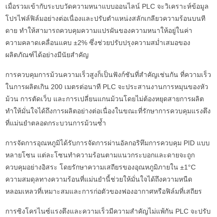
เมื่อรวมเข้ากับระบบวัดความหนาแบบออนไลน์ PLC จะวิเคราะห์ข้อมูล
โปรไฟล์ฟิล์มอย่างต่อเนื่องและปรับตำแหน่งสลักเกลียวความร้อนบนที
ดาย ทำให้สามารถควบคุมความแปรผันของความหนาให้อยู่ในค่า
ความคลาดเคลื่อนแคบ ±2% ซึ่งช่วยปรับปรุงความสม่ำเสมอของ
ผลิตภัณฑ์ได้อย่างมีนัยสำคัญ
การควบคุมการม้วนความเร็วสูงก็เป็นฟังก์ชันที่สำคัญเช่นกัน ที่ความเร็ว
ในการผลิตเกิน 200 เมตรต่อนาที PLC จะประสานงานการหมุนของหัว
ม้วน การตัดเว็บ และการเปลี่ยนแกนม้วนโดยไม่ต้องหยุดสายการผลิต
ทำให้มั่นใจได้ถึงการผลิตอย่างต่อเนื่องในขณะที่รักษาการควบคุมแรงตึง
ที่แม่นยำตลอดกระบวนการม้วนซ้ำ
การจัดการอุณหภูมิได้รับการจัดการผ่านอัลกอริทึมการควบคุม PID แบบ
หลายโซน แต่ละโซนทำความร้อนตามแนวกระบอกและดายจะถูก
ควบคุมอย่างอิสระ โดยรักษาความเสถียรของอุณหภูมิภายใน ±1°C
ความสมดุลทางความร้อนที่แม่นยำนี้ช่วยให้มั่นใจได้ถึงความหนืด
หลอมเหลวที่เหมาะสมและการก่อตัวของฟองอากาศหรือฟิล์มที่เสถียร
การซิงโครไนซ์แรงตึงและความเร็วมีความสำคัญไม่แพ้กัน PLC จะปรับ