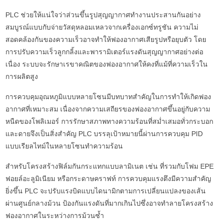
PLC ช่วยให้แน่ใจว่าส่วนขึ้นรูปสุญญากาศทำงานประสานกันอย่าง
สมบูรณ์แบบกับจ่ายวัสดุหลอมเหลวจากเครื่องเอกซ์ทรูชัน ความไม่
สอดคล้องกันของความเร็วอาจทำให้ฟองอากาศเสียรูปหรือยุบตัว โดย
การปรับความเร็วลูกกลิ้งและพารามิเตอร์แรงดันสุญญากาศอย่างต่อ
เนื่อง ระบบจะรักษาเรขาคณิตของฟองอากาศให้คงที่แม้ที่ความเร็วใน
การผลิตสูง
การควบคุมอุณหภูมิแบบหลายโซนมีบทบาทสำคัญในการทำให้เกิดฟอง
อากาศที่เหมาะสม เนื่องจากความเสถียรของฟองอากาศขึ้นอยู่กับความ
หนืดของโพลิเมอร์ การรักษาสภาพทางความร้อนที่สม่ำเสมอทั่วกระบอก
และดายจึงเป็นสิ่งสำคัญ PLC บรรลุเป้าหมายนี้ผ่านการควบคุม PID
แบบเรียลไทม์ในหลายโซนทำความร้อน
สำหรับโครงสร้างฟิล์มกันกระแทกแบบลามิเนต เช่น ที่รวมกับโฟม EPE
ฟอยล์อะลูมิเนียม หรือกระดาษคราฟท์ การควบคุมแรงตึงมีความสำคัญ
ยิ่งขึ้น PLC จะปรับแรงบิดแบบไดนามิกตามการเปลี่ยนแปลงของเส้น
ผ่านศูนย์กลางม้วน ป้องกันแรงดันที่มากเกินไปซึ่งอาจทำลายโครงสร้าง
ฟองอากาศในระหว่างการม้วนซ้ำ