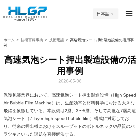
日本語
- since 1985 -
ホーム
>
技術百科事典
>
技術用語
>
高速気泡シート押出製造設備の活用事
例
高速気泡シート押出製造設備の活
用事例
2026-05-08
保護包装業界において、高速気泡シート押出製造設備（High Speed
Air Bubble Film Machine）は、生産効率と材料科学における大きな
飛躍を象徴している。本設備は2層、3〜5層、そして高度な7層高速
気泡シート（7-layer high-speed bubble film）構成に対応してお
り、従来の押出機におけるスループットのボトルネックや品質のバ
ラツキといった課題を直接解決する。