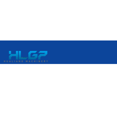
中国浙江省温州市瑞安経済開発区 港口大道399番地
+86 18058676782
admin@hlgplastic.com
製品
高速気泡膜製造機