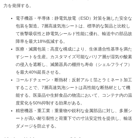
力を発揮する。
電子機器・半導体：静電気放電（ESD）対策を施した安全な
包装を製造。7層高速気泡シートは、標準的な製品と比較し
て衝撃吸収性と静電気シールド性能に優れ、輸送中の部品故
障率を最大18%低減する。
医療・滅菌包装：高度な構成により、生体適合性基準を満た
すシートを生産。カスタマイズ可能なバリア層が湿気や酸素
の侵入を遮断し、滅菌器具の棚持ち寿命（シェルフライフ）
を最大40%延長させる。
コールドチェーン・断熱材：反射アルミ箔とラミネート加工
することで、7層高速気泡シートは高性能な断熱材として機
能する。医薬品や生鮮食品の物流において、コンテナ内の温
度変化を50%抑制する効果がある。
精密機器・重工業：重量物や鋭利な金属部品に対し、多層シ
ートが高い耐引裂性と荷重下での寸法安定性を提供し、輸送
ダメージを防止する。