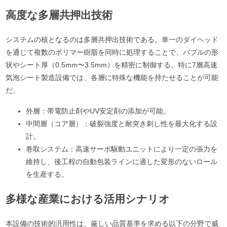
高度な多層共押出技術
システムの核となるのは多層共押出技術である。単一のダイヘッド
を通じて複数のポリマー樹脂を同時に処理することで、バブルの形
状やシート厚（0.5mm〜3.5mm）を精密に制御する。特に7層高速
気泡シート製造設備では、各層に特殊な機能を持たせることが可能
だ。
外層：帯電防止剤やUV安定剤の添加が可能。
中間層（コア層）：破裂強度と耐突き刺し性を最大化する設
計。
巻取システム：高速サーボ駆動ユニットにより一定の張力を
維持し、後工程の自動包装ラインに適した変形のないロール
を生産する。
多様な産業における活用シナリオ
本設備の技術的汎用性は、厳しい品質基準を求める以下の分野で威