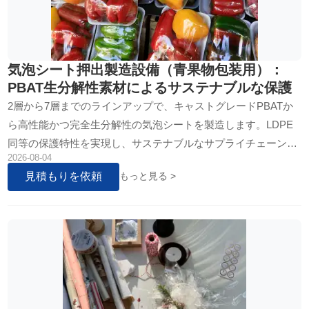
気泡シート押出製造設備（青果物包装用）：
PBAT生分解性素材によるサステナブルな保護
2層から7層までのラインアップで、キャストグレードPBATか
ら高性能かつ完全生分解性の気泡シートを製造します。LDPE
同等の保護特性を実現し、サステナブルなサプライチェーン全
2026-08-04
体で青果物の完全性を確保します。
見積もりを依頼
もっと見る >