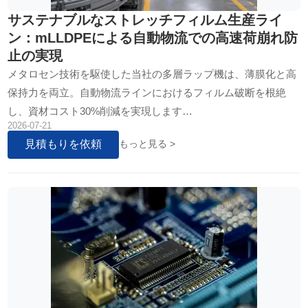
サステナブルなストレッチフィルム生産ライ
ン：mLLDPEによる自動物流での高速荷崩れ防
止の実現
メタロセン技術を駆使した当社の多層ラップ機は、薄膜化と高
保持力を両立。自動物流ラインにおけるフィルム破断を根絶
し、資材コスト30%削減を実現します…
2026-07-21
見積もりを依頼
もっと見る >