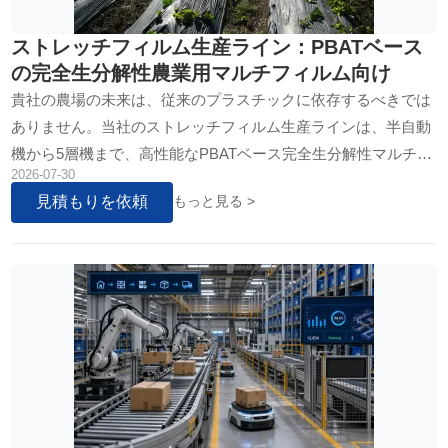
ストレッチフィルム生産ライン：PBATベース
の完全生分解性農業用マルチフィルム向け
貴社の農場の未来は、従来のプラスチックに依存するべきでは
ありません。当社のストレッチフィルム生産ラインは、半自動
機から5層機まで、高性能なPBATベース完全生分解性マルチフ
2026-07-30
ィルム向けに特別に設計されています。農業用途に最適化さ
見積もりを依頼
もっと見る >
れ、土壌の健康を育み、厳格な環境基準を満たす、強靭で弾力
性のあるフィルムを実現します。