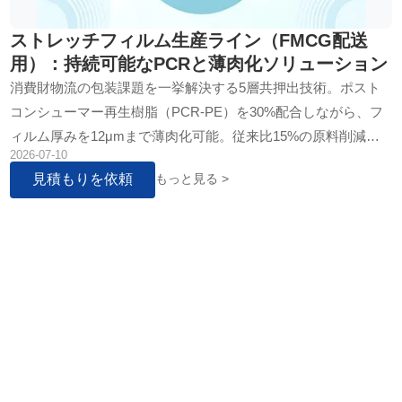
ストレッチフィルム生産ライン（FMCG配送
用）：持続可能なPCRと薄肉化ソリューション
消費財物流の包装課題を一挙解決する5層共押出技術。ポスト
コンシューマー再生樹脂（PCR-PE）を30%配合しながら、フ
ィルム厚みを12μmまで薄肉化可能。従来比15%の原料削減に
2026-07-10
より、炭素排出量と包装コストの両軸で優位性を確立します。
見積もりを依頼
もっと見る >