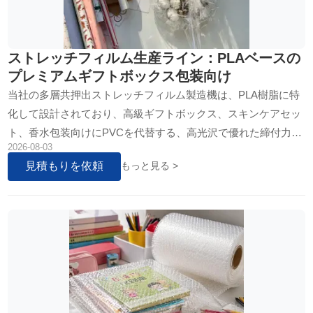
ストレッチフィルム生産ライン：PLAベースの
プレミアムギフトボックス包装向け
当社の多層共押出ストレッチフィルム製造機は、PLA樹脂に特
化して設計されており、高級ギフトボックス、スキンケアセッ
ト、香水包装向けにPVCを代替する、高光沢で優れた締付力を
2026-08-03
持つフィルムを、完璧な透明性で生産します。
見積もりを依頼
もっと見る >