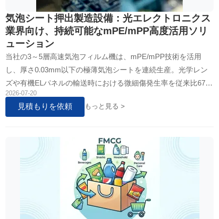
気泡シート押出製造設備：光エレクトロニクス
業界向け、持続可能なmPE/mPP高度活用ソリ
ューション
当社の3～5層高速気泡フィルム機は、mPE/mPP技術を活用
し、厚さ0.03mm以下の極薄気泡シートを連続生産。光学レン
ズや有機ELパネルの輸送時における微細傷発生率を従来比67%
2026-07-20
低減し、光エレクトロニクス業界の高感度部品包装に最適な持
見積もりを依頼
もっと見る >
続可能なソリューションを提供する。