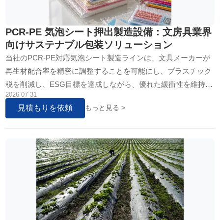
PCR-PE 気泡シート押出製造設備：文房具業界
向けサステナブル包装ソリューション
当社のPCR-PE対応気泡シート製造ラインは、文具メーカーが
再生材配合率を精密に調整することを可能にし、プラスチック
税を削減し、ESG目標を達成しながら、優れた緩衝性を維持し
2026-07-31
ます。本技術は、持続可能な包装へのシームレスな移行を実現
見積もりを依頼
もっと見る >
します。