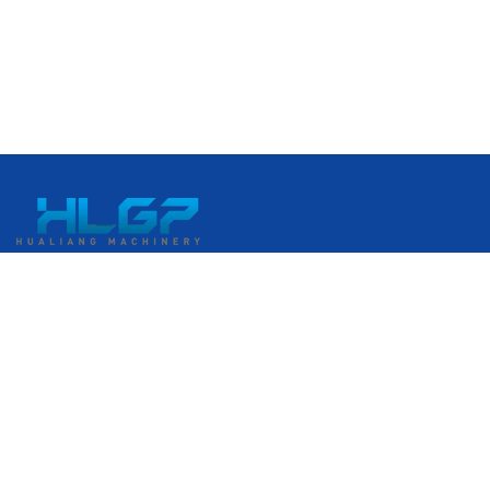
中国浙江省温州市瑞安経済開発区 港口大道399番地
+86 18058676782
admin@hlgplastic.com
製品
高速気泡膜製造機
低速気泡膜製造機