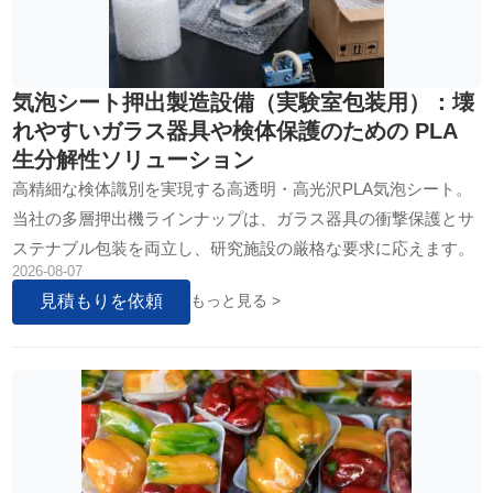
気泡シート押出製造設備（実験室包装用）：壊
れやすいガラス器具や検体保護のための PLA
生分解性ソリューション
高精細な検体識別を実現する高透明・高光沢PLA気泡シート。
当社の多層押出機ラインナップは、ガラス器具の衝撃保護とサ
ステナブル包装を両立し、研究施設の厳格な要求に応えます。
2026-08-07
見積もりを依頼
もっと見る >