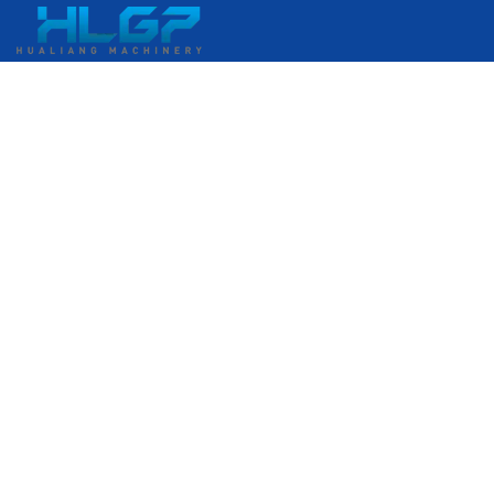
เลขที่ 399 ถนนกังกั๋ว เขตพัฒนาเศรษฐกิจรุ่ยอัน เมืองรุ่ยอัน เวินโจว
มณฑลเจ้อเจียง ประเทศจีน
+86 18058676782
admin@hlgplastic.com
ผลิตภัณฑ์
เครื่องฟิล์มฟองอากาศความเร็วสูง
เครื่องฟิล์มฟองอากาศความเร็วต่ำ
เครื่องฟิล์มฟองอากาศความเร็วปานกลาง
เครื่องผลิตฟิล์มยืด
กรอกอีเมลของคุณ