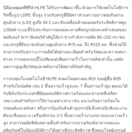
นี่คือเหตุผลที่ซีรีส์ HLPE ได้รับการพัฒนาขึ้น ด้วยการใช้เทคโนโลยีการ
รีดขึ้นรูป LDPE ขั้นสูง ร่วมกับสกรูที่มีอัตราส่วนความยาวต่อเส้นผ่าน
ศูนย์กลาง (L/D) สูงถึง 34:1 และขับเคลื่อนด้วยมอเตอร์ประสิทธิภาพสูง
125kW ระบบนี้รับประกันการหลอมละลายที่สมบูรณ์และสม่ำเสมอของ
พอลิเมอร์ พารามิเตอร์สำคัญได้แก่ ช่วงกำลังการผลิต 80–150 กก./ชม.
และสกรูที่มีขนาดเส้นผ่านศูนย์กลาง Φ75 มม. ถึง Φ110 มม. ซึ่งช่วยให้
สามารถปรับสภาวะการผลิตได้อย่างละเอียดสำหรับวัสดุและความหนา
ต่างๆ การออกแบบนี้ไม่เพียงแต่เพิ่มความเร็วในการผลิตเท่านั้น แต่ยัง
ลดการสูญเสียวัสดุและพลังงานได้อย่างมีนัยสำคัญ
การลงทุนในเทคโนโลยี HLPE ส่งผลโดยตรงต่อ ROI ของผู้ซื้อ B2B
สำหรับไลน์ผลิต เช่น 2 ชั้นความเร็วสูงและ 7 ชั้นความเร็วสูง คุณจะได้
รับฟิล์มกันกระแทกที่มีคุณสมบัติทางความร้อนและทางกลที่เสถียร
เหมาะสมสำหรับการใช้งานเฉพาะทาง เช่น ฉนวนกันความร้อนใน
รถยนต์และหลังคา หรือการป้องกันสินค้าอุปกรณ์อิเล็กทรอนิกส์และงาน
ศิลปะที่บอบบาง เครื่องจักรรุ่น 3-5 ชั้นความเร็วปานกลางและความเร็ว
สูง สามารถผลิตฟิล์มหลายชั้นสำหรับการบรรจุภัณฑ์อาหารสดและ
ผลิตภัณฑ์ในห้องปฏิบัติการได้อย่างมีประสิทธิภาพ ซึ่งตอบโจทย์เทรนด์