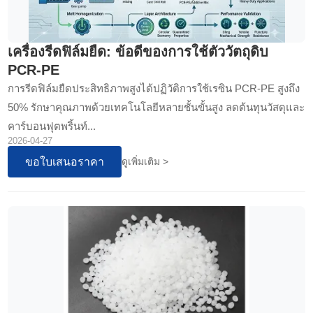
เครื่องรีดฟิล์มยืด: ข้อดีของการใช้ตัววัตถุดิบ
PCR-PE
การรีดฟิล์มยืดประสิทธิภาพสูงได้ปฏิวัติการใช้เรซิน PCR-PE สูงถึง
50% รักษาคุณภาพด้วยเทคโนโลยีหลายชั้นขั้นสูง ลดต้นทุนวัสดุและ
คาร์บอนฟุตพริ้นท์...
2026-04-27
ขอใบเสนอราคา
ดูเพิ่มเติม >