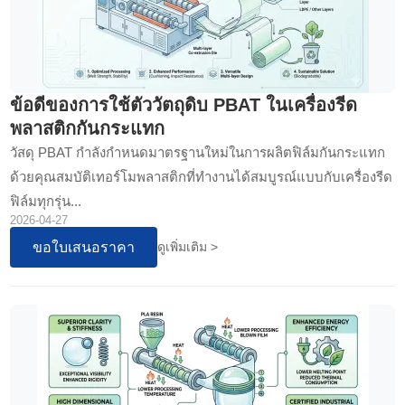
ข้อดีของการใช้ตัววัตถุดิบ PBAT ในเครื่องรีด
พลาสติกกันกระแทก
วัสดุ PBAT กำลังกำหนดมาตรฐานใหม่ในการผลิตฟิล์มกันกระแทก
ด้วยคุณสมบัติเทอร์โมพลาสติกที่ทำงานได้สมบูรณ์แบบกับเครื่องรีด
ฟิล์มทุกรุ่น...
2026-04-27
ขอใบเสนอราคา
ดูเพิ่มเติม >