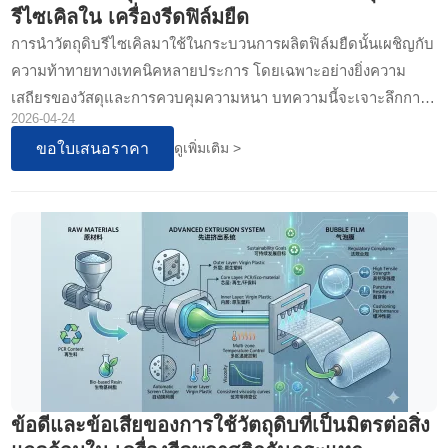
รีไซเคิลใน เครื่องรีดฟิล์มยืด
การนำวัตถุดิบรีไซเคิลมาใช้ในกระบวนการผลิตฟิล์มยืดนั้นเผชิญกับ
ความท้าทายทางเทคนิคหลายประการ โดยเฉพาะอย่างยิ่งความ
เสถียรของวัสดุและการควบคุมความหนา บทความนี้จะเจาะลึกการ
2026-04-24
แก้ปัญหาด้วยเทคโนโลยีการควบคุมอุณหภูมิแม่นยำและออกแบบ
ขอใบเสนอราคา
ดูเพิ่มเติม >
สกรูแบบพิเศษ เพื่อเพิ่มมูลค่าให้กับธุรกิจของคุณ...
ข้อดีและข้อเสียของการใช้วัตถุดิบที่เป็นมิตรต่อสิ่ง