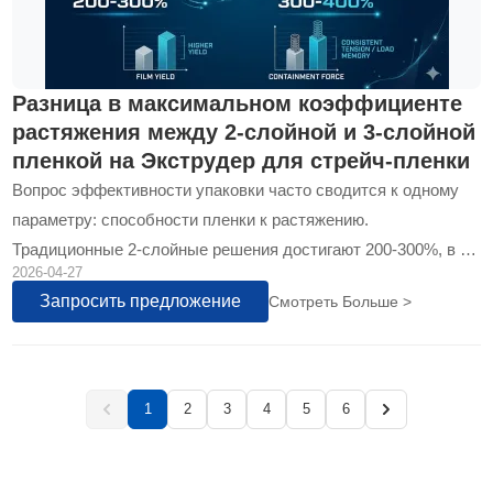
Разница в максимальном коэффициенте
растяжения между 2-слойной и 3-слойной
пленкой на Экструдер для стрейч-пленки
Вопрос эффективности упаковки часто сводится к одному
параметру: способности пленки к растяжению.
Традиционные 2-слойные решения достигают 200-300%, в то
2026-04-27
время как современные 3-слойные системы…
Запросить предложение
Смотреть Больше >
1
2
3
4
5
6