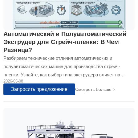
Автоматический и Полуавтоматический
Экструдер для Стрейч-пленки: В Чем
Разница?
Разбираем технические отличия автоматических и
полуавтоматических машин для производства стрейч-
пленки. Узнайте, как выбор типа экструдера влияет на
2026-05-08
производительность, качество и ROI вашего бизнеса...
Запросить предложение
Смотреть Больше >