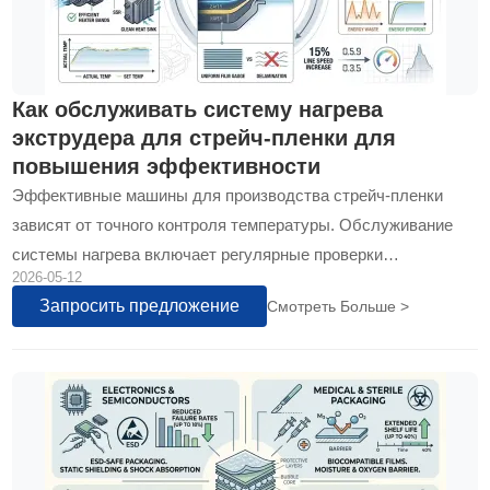
Как обслуживать систему нагрева
экструдера для стрейч-пленки для
повышения эффективности
Эффективные машины для производства стрейч-пленки
зависят от точного контроля температуры. Обслуживание
системы нагрева включает регулярные проверки
2026-05-12
нагревательных элементов, термопар и твердотельных реле
Запросить предложение
Смотреть Больше >
для предотвращения колебаний температуры...