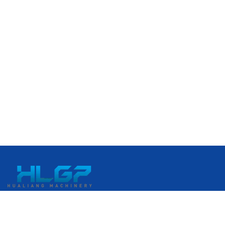
№ 399, проспект Ганкоу, экономическая зона развития
Жуйань, Жуйань, Вэньчжоу, Чжэцзян, Китай