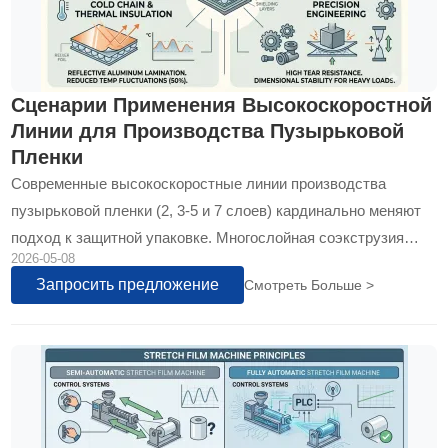
Сценарии Применения Высокоскоростной
Линии для Производства Пузырьковой
Пленки
Современные высокоскоростные линии производства
пузырьковой пленки (2, 3-5 и 7 слоев) кардинально меняют
подход к защитной упаковке. Многослойная соэкструзия
2026-05-08
обеспечивает…
Запросить предложение
Смотреть Больше >