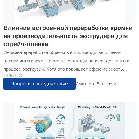
Влияние встроенной переработки кромки
на производительность экструдера для
стрейч-пленки
Инлайн-переработка обрезков в производстве стрейч-
пленки интегрирует кромочные отходы непосредственно в
процесс экструзии. Хотя это повышает эффективность
2026-05-22
использования материала, переработанный компонент
Запросить предложение
Смотреть Больше >
может изменять вязкость расплава и однородность слоев...