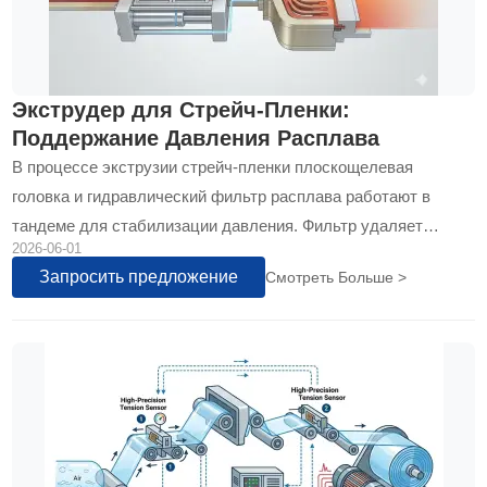
Экструдер для Стрейч-Пленки:
Поддержание Давления Расплава
В процессе экструзии стрейч-пленки плоскощелевая
головка и гидравлический фильтр расплава работают в
тандеме для стабилизации давления. Фильтр удаляет
2026-06-01
загрязнения, предотвращая сбои потока на выходе.
Запросить предложение
Смотреть Больше >
Одновременно точное гидравлическое управление
компенсирует скачки противодавления при смене сеток,
обеспечивая непрерывную и равномерную подачу
расплавленного полимера в головку для поддержания
стабильной толщины пленки. Это ключевой фактор для
Машина для производства пятислойной стрейч-пленки и
других моделей...