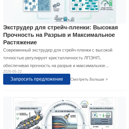
Экструдер для стрейч-пленки: Высокая
Прочность на Разрыв и Максимальное
Растяжение
Современный экструдер для стрейч-пленки с высокой
точностью регулирует кристалличность ЛПЭНП,
обеспечивая прочность на разрыв и максимальное
2026-05-22
предварительное растяжение до 350%…
Запросить предложение
Смотреть Больше >