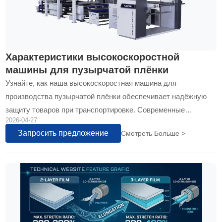
Характеристики высокоскоростной
машины для пузырчатой плёнки
Узнайте, как наша высокоскоростная машина для
производства пузырчатой плёнки обеспечивает надёжную
защиту товаров при транспортировке. Современные
2026-04-27
технологии позволяют производить плёнку с равномерными
Запросить предложение
Смотреть Больше >
пузырьками воздуха, что гарантирует устойчивость к ударам
и повреждениям...