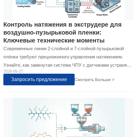
Контроль натяжения в экструдере для
воздушно-пузырьковой пленки:
Ключевые технические моменты
Современные линии 2-слойной и 7-слойной пузырьковой
плёнки требуют прецизионного управления натяжением.
Узнайте, как замкнутая система ЧПУ с датчиками устраняет
2026-05-27
дефекты, повышает скорость и снижает
Запросить предложение
Смотреть Больше >