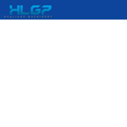
중국 저장성 원저우시 루이안시 루이안 경제개발구 강커우대로
399번지
+86 18058676782
admin@hlgplastic.com
제품
고속 버블 필름 기계
저속 버블 필름 기계
중속 버블 필름 기계
스트레치 필름 포장기
이메일을 입력하세요