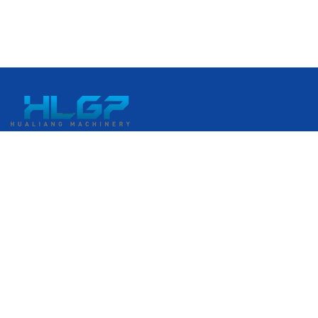
중국 저장성 원저우시 루이안시 루이안 경제개발구 강커우대로
399번지
+86 18058676782
admin@hlgplastic.com
제품
고속 버블 필름 기계
저속 버블 필름 기계
중속 버블 필름 기계