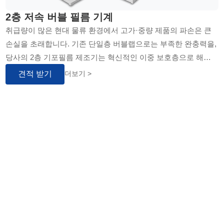
2층 저속 버블 필름 기계
취급량이 많은 현대 물류 환경에서 고가·중량 제품의 파손은 큰
손실을 초래합니다. 기존 단일층 버블랩으로는 부족한 완충력을,
당사의 2층 기포필름 제조기는 혁신적인 이중 보호층으로 해결
합니다. 이 장비는 내구성과 경제성을 동시에 잡은 스마트한 투
견적 받기
더보기 >
자입니다...