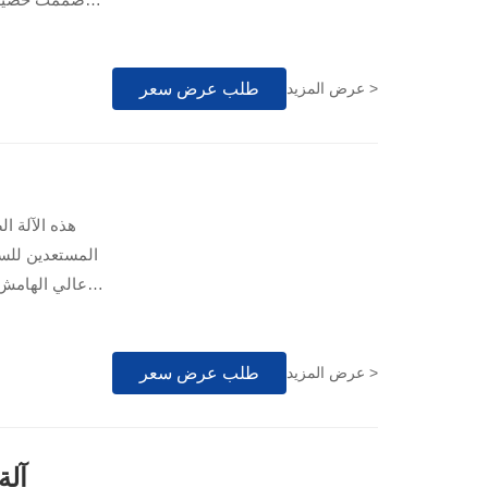
الموديلات الم
خلال المزامنة
العيوب بت
طلب عرض سعر
عرض المزيد >
عالي الهامش.
لمنشأتك بالانت
خماسية الطبق
تحت ظروف 
طلب عرض سعر
عرض المزيد >
منخفضة لا تُضاهى لكل لفة، مما يضمن عائدًا سريعًا على الاستثمار وعوائد إنتاجية عالية قابلة للتوسع.
آلة 