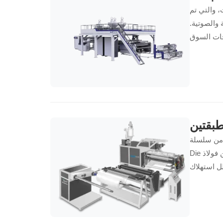
م الفقاعات متوسطة السرعة من 3 إلى 5 طبقات، والتي تم
 والصوتية.
بقتين
ISO 900، تدمج قالب T-
Die من فولاذ P20H (بتجانس سمك ±3%)، ونظام لف دودي دقيق، وبراميل سميكة الجدران. تعمل
ل استهلاك
ن المعاد تدويره، وتعمل