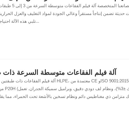
تقدم لكم مصانعنا المتخصصة آلة فيل
 حديثة تضمن إنتاجاً مستقراً وعالي الجودة لمواد التغليف والعزل الحرارية
تلبي هذه الآلة احتياجات السوق...
آلة فيلم الفقاعات متوسطة السرعة ذات ط
آلة فيلم الفقاعات ذات طبقتين من سلسلة HLPE، معتمدة من CE و1:2015
رك متزامن ذي مغناطيس دائم ونظام تسخين بالأشعة تحت الحمراء، مما يقل
الطاقة بنسبة 20%، وتدعم استخدام ما يصل إلى 50% من البولي إيثيلي
بمستوى ضوضاء أقل من 75 ديسيبل.