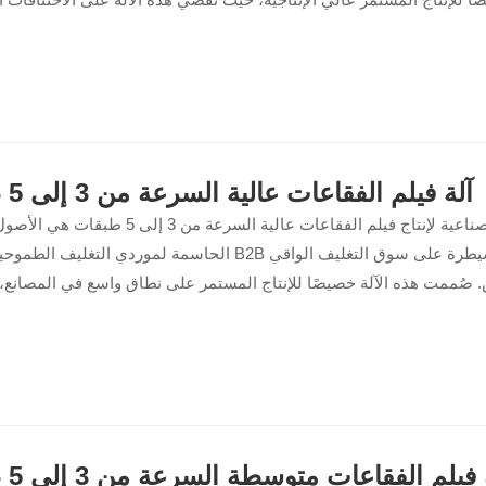
توسطة والبطيئة، مما يسمح لمصنعك بمضاعفة إنتاج اللفائف اليومي بثبا
 بين البثق عالي السعة والتبريد الفراغي الفوري، تُنتج هذه الآلة أغلفة واقي
كاليف طاقة أقل وبدون أي هدر، مما يضمن لك الوفاء بعقود الشحن طويلة 
الموعد المحدد بكل راحة.
آلة فيلم الفقاعات عالية السرعة من 3 إلى 5 طبقات
هذه الآلة الصناعية لإنتاج فيلم الفقاعات عالية السرعة من 3
الحاسمة لموردي التغليف الطموحين ومحولي B2B المستعدين للسيطرة على
 صُممت هذه الآلة خصيصًا للإنتاج المستمر على نطاق واسع في المصانع،
قال بسلاسة بين اللفائف القياسية ثلاثية الطبقات الفاخرة والمركبات الهيكل
ات. من خلال الجمع بين البثق المشترك عالي السعة وتشكيل خلايا الفقاع
تشغيل قصوى، ينتج هذا النظام صفائح فقاعية مقاومة للثقب وعالية الحا
فيلم الفقاعات متوسطة السرعة من 3 إلى 5 طبقات