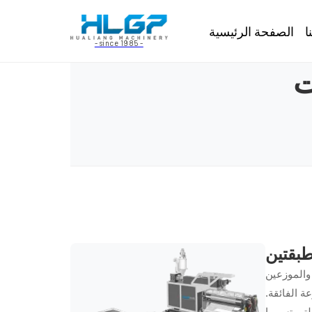
ا
الصفحة الرئيسية
- since 1985 -
ت
طبقتين
 والموزعين
ة الفائقة.
لتي تسببها