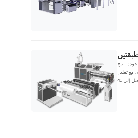
طبقتين
لجودة. تتيح
، مع تقليل