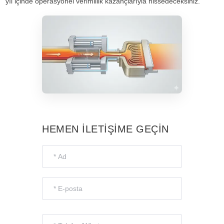
yıl içinde operasyonel verimlilik kazançlarıyla hissedeceksiniz.
HEMEN İLETİŞİME GEÇİN