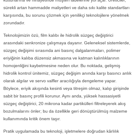
kusurlarına ve nihayetinde müşteri iadelerine yol açar. Üreticiler,
sürekli artan hammadde maliyetleri ve daha sıkı kalite standartları
karşısında, bu sorunu çözmek için yenilikçi teknolojilere yönelmek
zorundadır.
Teknolojimizin özü, film kalıbı ile hidrolik süzgeç değiştirici
arasındaki senkronize çalışmaya dayanır. Geleneksel sistemlerde,
süzgeç değişimi sırasında ani basınç dalgalanmaları, polimer
eriyiğinin kalıba düzensiz akmasına ve katman kalınlıklarının
homojenliğini kaybetmesine neden olur. Bu noktada, gelişmiş
hidrolik kontrol ünitemiz, süzgeç değişim anında karşı basıncı anlık
olarak algılar ve servo valfler aracılığıyla dengeleme yapar.
Böylece, eriyik akışında kesinti veya titreşim olmaz, kalıp girişinde
sabit bir basınç profili korunur. Aynı anda, yüksek hassasiyetli
süzgeç değiştirici, 20 mikrona kadar partikülleri filtreleyerek akış
bozulmalarını önler; bu da özellikle geri dönüştürülmüş malzeme
kullanımında kritik önem taşır.
Pratik uygulamada bu teknoloji, işletmelere doğrudan kârlılık