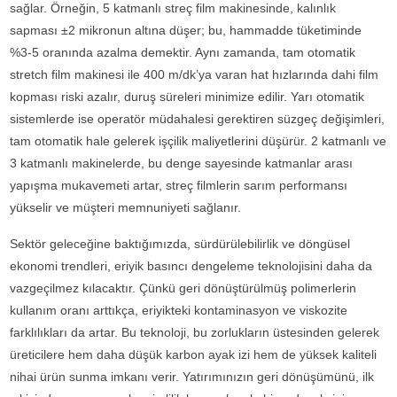
sağlar. Örneğin, 5 katmanlı streç film makinesinde, kalınlık
sapması ±2 mikronun altına düşer; bu, hammadde tüketiminde
%3-5 oranında azalma demektir. Aynı zamanda, tam otomatik
stretch film makinesi ile 400 m/dk’ya varan hat hızlarında dahi film
kopması riski azalır, duruş süreleri minimize edilir. Yarı otomatik
sistemlerde ise operatör müdahalesi gerektiren süzgeç değişimleri,
tam otomatik hale gelerek işçilik maliyetlerini düşürür. 2 katmanlı ve
3 katmanlı makinelerde, bu denge sayesinde katmanlar arası
yapışma mukavemeti artar, streç filmlerin sarım performansı
yükselir ve müşteri memnuniyeti sağlanır.
Sektör geleceğine baktığımızda, sürdürülebilirlik ve döngüsel
ekonomi trendleri, eriyik basıncı dengeleme teknolojisini daha da
vazgeçilmez kılacaktır. Çünkü geri dönüştürülmüş polimerlerin
kullanım oranı arttıkça, eriyikteki kontaminasyon ve viskozite
farklılıkları da artar. Bu teknoloji, bu zorlukların üstesinden gelerek
üreticilere hem daha düşük karbon ayak izi hem de yüksek kaliteli
nihai ürün sunma imkanı verir. Yatırımınızın geri dönüşümünü, ilk