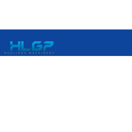
No: 399 Gangkou Caddesi, Ruian Ekonomik Kalkınma Bölgesi,
Ruian, Wenzhou, Zhejiang, Çin
+86 18058676782
admin@hlgplastic.com
Ürünler
Yüksek Hızlı Balonlu Film Makinesi
Düşük Hızlı Balonlu Film Makinesi
Orta Hızlı Balonlu Film Makinesi