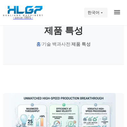
한국어
- since 1985 -
제품 특성
홈
기술 백과사전
제품 특성
/
/