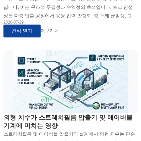
닙니다. 이는 구조적 무결성과 수익성의 초석입니다. 토크 안정
성은 다층 압출 공정에서 용융 압력 안정화, 층 두께 균일성, 그리
2026-07-29
고 최종 필름 품질을 결정합니다. 본 문서는 3~5층 중속 버블 필
견적 받기
더보기 >
름 기계부터 7층 고속기에 이르기까지, 주 압출기 모터의 기술적
역할을 심층 분석하여 생산 안정성과 투자 수익률(ROI)을 극대화
하는 방법을 제시합니다.
외형 치수가 스트레치필름 압출기 및 에어버블
기계에 미치는 영향
스트레치필름 및 에어버블 압출기의 설계에서 외형 치수는 단순