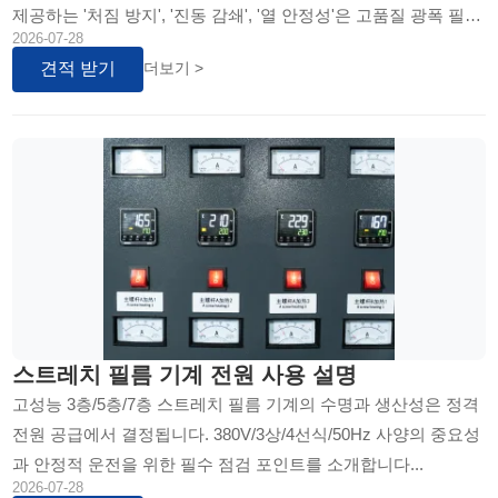
제공하는 '처짐 방지', '진동 감쇄', '열 안정성'은 고품질 광폭 필름
2026-07-28
의 생명선입니다. 본 기사에서는 광폭 스트레치 필름 생산에 필
견적 받기
더보기 >
수적인 고급 냉각 시스템, 중량 기계 구조, 그리고 열 관리의 중요
성을 심층적으로 다룹니다.
스트레치 필름 기계 전원 사용 설명
고성능 3층/5층/7층 스트레치 필름 기계의 수명과 생산성은 정격
전원 공급에서 결정됩니다. 380V/3상/4선식/50Hz 사양의 중요성
과 안정적 운전을 위한 필수 점검 포인트를 소개합니다...
2026-07-28