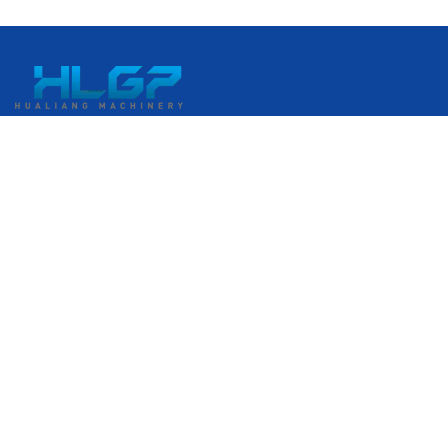
중국 저장성 원저우시 루이안시 루이안 경제개발구 강커우대로
399번지
+86 18058676782
admin@hlgplastic.com
제품
고속 버블 필름 기계
저속 버블 필름 기계
중속 버블 필름 기계
스트레치 필름 포장기
이메일을 입력하세요