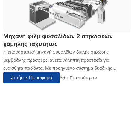
Μηχανή φιλμ φυσαλίδων 2 στρώσεων
χαμηλής ταχύτητας
Η επαναστατική μηχανή φυσαλίδων διπλής στρώσης
μεμβράνης προσφέρει ανεπανάληπτη προστασία για
ευαίσθητα προϊόντα. Με προηγμένο σύστημα δυαδικής
κρόσσωσης και αυτοματοποιημένο έλεγχο πάχους, εξασφαλίζει
Ζητήστε Προσφορά
Δείτε Περισσότερα >
συνεπή απόδοση...