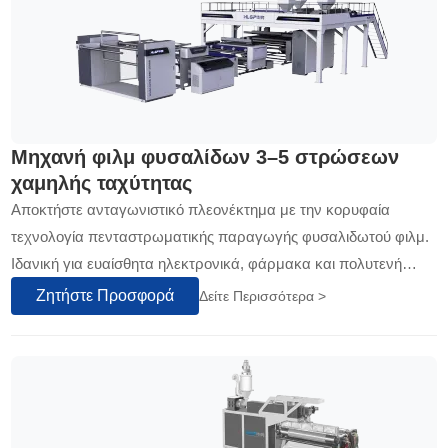
Μηχανή φιλμ φυσαλίδων 3–5 στρώσεων
χαμηλής ταχύτητας
Αποκτήστε ανταγωνιστικό πλεονέκτημα με την κορυφαία
τεχνολογία πενταστρωματικής παραγωγής φυσαλιδωτού φιλμ.
Ιδανική για ευαίσθητα ηλεκτρονικά, φάρμακα και πολυτενή
προϊόντα, προσφέρει ασύγκριτη προστασία και επαγγελματική
Ζητήστε Προσφορά
Δείτε Περισσότερα >
αισθητική...