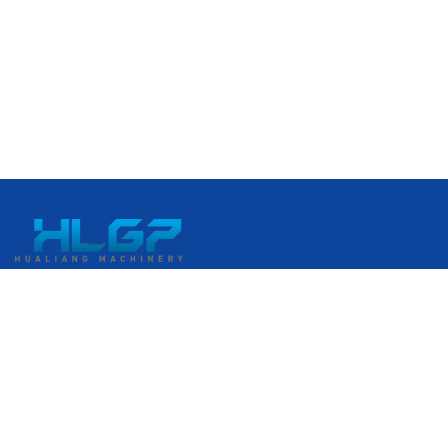
Αρ. 399, Λεωφόρος Gangkou, Ζώνη Οικονομικής Ανάπτυξης
Ruian, Ruian, Wenzhou, Zhejiang, Κίνα
+86 18058676782
admin@hlgplastic.com
Προϊόντα