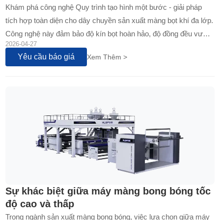
Khám phá công nghệ Quy trình tạo hình một bước - giải pháp
tích hợp toàn diện cho dây chuyền sản xuất màng bọt khí đa lớp.
Công nghệ này đảm bảo độ kín bọt hoàn hảo, độ đồng đều vượt
2026-04-27
trội và tốc độ sản xuất cực cao...
Yêu cầu báo giá
Xem Thêm >
Sự khác biệt giữa máy màng bong bóng tốc
độ cao và thấp
Trong ngành sản xuất màng bong bóng, việc lựa chọn giữa máy