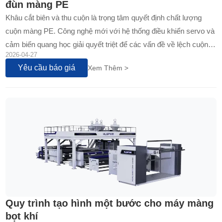
đùn màng PE
Khâu cắt biên và thu cuộn là trọng tâm quyết định chất lượng
cuộn màng PE. Công nghệ mới với hệ thống điều khiển servo và
cảm biến quang học giải quyết triệt để các vấn đề về lệch cuộn,
2026-04-27
biên cắt không đều...
Yêu cầu báo giá
Xem Thêm >
Quy trình tạo hình một bước cho máy màng
bọt khí