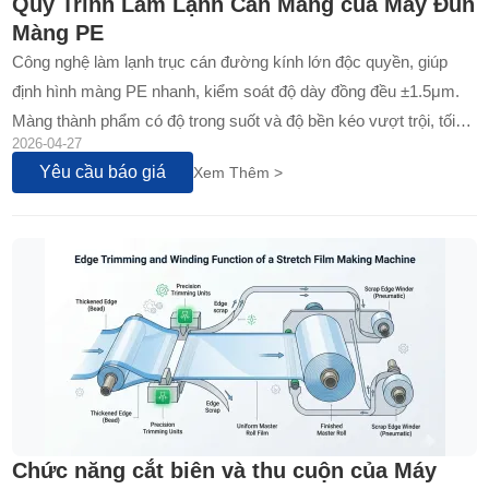
Quy Trình Làm Lạnh Cán Màng của Máy Đùn
Màng PE
Công nghệ làm lạnh trục cán đường kính lớn độc quyền, giúp
định hình màng PE nhanh, kiểm soát độ dày đồng đều ±1.5μm.
Màng thành phẩm có độ trong suốt và độ bền kéo vượt trội, tối
2026-04-27
ưu hóa hiệu suất cho mọi ứng dụng đóng gói công nghiệp...
Yêu cầu báo giá
Xem Thêm >
Chức năng cắt biên và thu cuộn của Máy