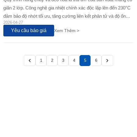
giãn 2 lớp. Công nghệ gia nhiệt chính xác độc lập lên đến 230°C
đảm bảo độ nhớt tối ưu, tăng cường liên kết phân tử và độ ổn
2026-04-27
định nhiệt, mang lại màng trong suốt và cấu trúc AB bền vững.
Yêu cầu báo giá
Xem Thêm >
Tìm hiểu...
1
2
3
4
5
6