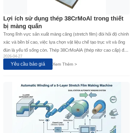
Lợi ích sử dụng thép 38CrMoAl trong thiết
bị màng quấn
Trong lĩnh vực sản xuất màng căng (stretch film) đòi hỏi độ chính
xác và bền bỉ cao, việc lựa chọn vật liệu chế tạo trục vít và ống
đùn là yếu tố sống còn. Thép 38CrMoAlA (thép nitơ cao cấp) đã
2026-04-27
khẳng định vị thế là tiêu chuẩn vàng ngành nhờ khả năng chống
Yêu cầu báo giá
Xem Thêm >
mài mòn siêu việt, độ ổn định nhiệt tuyệt hảo và độ bền mỏi vượt
trội...