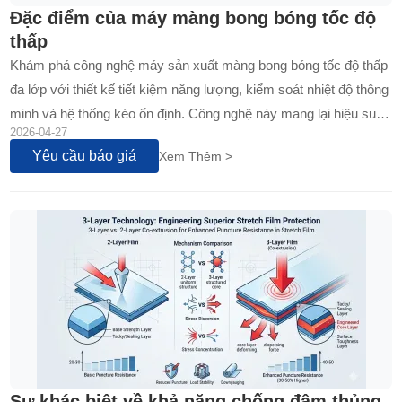
Đặc điểm của máy màng bong bóng tốc độ
thấp
Khám phá công nghệ máy sản xuất màng bong bóng tốc độ thấp
đa lớp với thiết kế tiết kiệm năng lượng, kiểm soát nhiệt độ thông
minh và hệ thống kéo ổn định. Công nghệ này mang lại hiệu suất
2026-04-27
sản xuất ổn định, tiết kiệm chi phí vận hành và chất lượng bong
Yêu cầu báo giá
Xem Thêm >
bóng đồng đều...
Sự khác biệt về khả năng chống đâm thủng