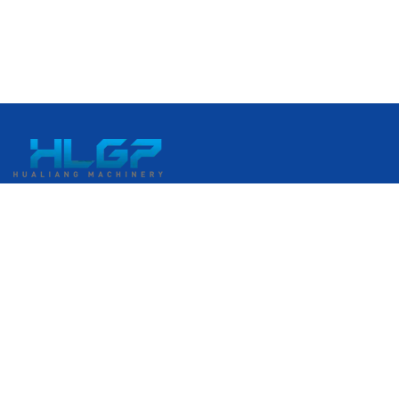
Số 399, Đại lộ Gangkou, Khu Phát triển Kinh tế Ruian, Ruian,
Wenzhou, Zhejiang, Trung Quốc
+86 18058676782
admin@hlgplastic.com
Sản phẩm
Máy màng bong bóng tốc độ cao
Máy màng bong bóng tốc độ thấp