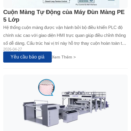
Cuộn Màng Tự Động của Máy Đùn Màng PE
5 Lớp
Hệ thống cuộn màng được vận hành bởi bộ điều khiển PLC độ
chính xác cao với giao diện HMI trực quan giúp điều chỉnh thông
số dễ dàng. Cấu trúc hai vị trí này hỗ trợ thay cuộn hoàn toàn tự
2026-04-27
động, cho phép vận hành liên tục 24/7. Tích hợp với hệ thống
Yêu cầu báo giá
Xem Thêm >
kiểm soát lực căng thông minh, nó đảm bảo mật độ cuộn đồng
nhất và căn biên hoàn hảo.