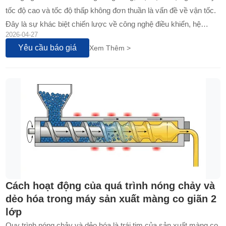
tốc độ cao và tốc độ thấp không đơn thuần là vấn đề về vận tốc.
Đây là sự khác biệt chiến lược về công nghệ điều khiển, hệ
2026-04-27
thống gia nhiệt và khả năng tùy chỉnh...
Yêu cầu báo giá
Xem Thêm >
Cách hoạt động của quá trình nóng chảy và
dẻo hóa trong máy sản xuất màng co giãn 2
lớp
Quy trình nóng chảy và dẻo hóa là trái tim của sản xuất màng co