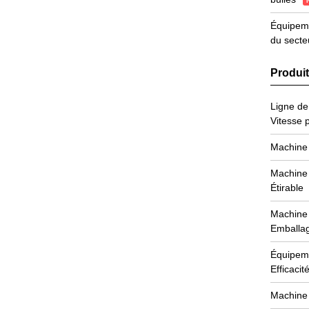
Équipeme
du secte
Produi
Ligne de
Vitesse 
Machine 
Machine 
Étirable
Machine 
Emballa
Équipeme
Efficacit
Machine 