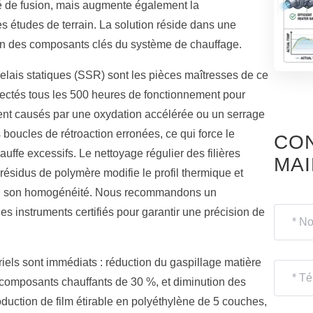
é de fusion, mais augmente également la
 études de terrain. La solution réside dans une
ien des composants clés du système de chauffage.
 relais statiques (SSR) sont les pièces maîtresses de ce
spectés tous les 500 heures de fonctionnement pour
uvent causés par une oxydation accélérée ou un serrage
boucles de rétroaction erronées, ce qui force le
CO
ffe excessifs. Le nettoyage régulier des filières
MA
e résidus de polymère modifie le profil thermique et
erd son homogénéité. Nous recommandons un
es instruments certifiés pour garantir une précision de
iels sont immédiats : réduction du gaspillage matière
 composants chauffants de 30 %, et diminution des
oduction de film étirable en polyéthylène de 5 couches,