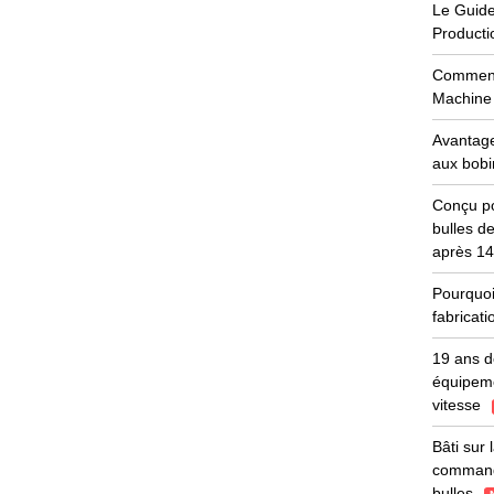
Le Guide
Producti
Comment 
Machine 
Avantage
aux bobi
Conçu po
bulles d
après 1
Pourquoi
fabricat
19 ans d
équipeme
vitesse
Bâti sur 
commande
bulles