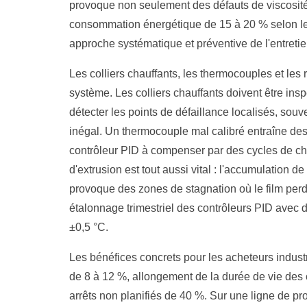
provoque non seulement des défauts de viscosit
consommation énergétique de 15 à 20 % selon les
approche systématique et préventive de l'entret
Les colliers chauffants, les thermocouples et les
système. Les colliers chauffants doivent être in
détecter les points de défaillance localisés, so
inégal. Un thermocouple mal calibré entraîne des 
contrôleur PID à compenser par des cycles de chau
d'extrusion est tout aussi vital : l'accumulation d
provoque des zones de stagnation où le film p
étalonnage trimestriel des contrôleurs PID avec d
±0,5 °C.
Les bénéfices concrets pour les acheteurs industr
de 8 à 12 %, allongement de la durée de vie des
arrêts non planifiés de 40 %. Sur une ligne de pr