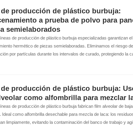
 de producción de plástico burbuja:
enamiento a prueba de polvo para pan
ca semielaborados
íneas de producción de plástico burbuja especializadas garantizan el
iento hermético de piezas semielaboradas. Eliminamos el riesgo d
ión por partículas durante los intervalos de curado, protegiendo la ca
perficial en paneles de laca, muebles de alta gama y componentes d
il.
 de producción de plástico burbuja: Us
alveolar como alfombrilla para mezclar l
íneas de producción de plástico burbuja fabrican film alveolar de baj
l. Ideal como alfombrilla desechable para mezcla de laca: los residu
n limpiamente, evitando la contaminación del banco de trabajo y agi