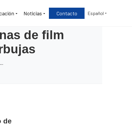
icación
Noticias
Contacto
Español
nas de film
urbujas
..
o de