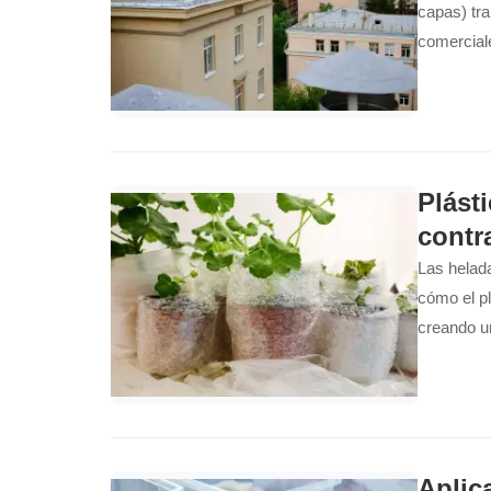
capas) tra
comerciale
ahorro ene
Plást
contr
Las helad
cómo el pl
creando un
sofocar la
Aplica