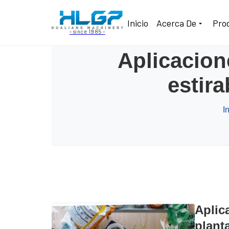
Inicio
Acerca De
Pro
- since 1985 -
Aplicacion
estira
I
Aplica
plant