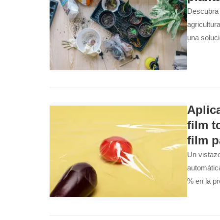
Descubra 
agricultur
una soluc
Ideal para
Aplic
film 
film 
Un vistazo
automátic
% en la pr