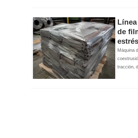
Línea
de fi
estré
Máquina de
coextrusió
tracción, 