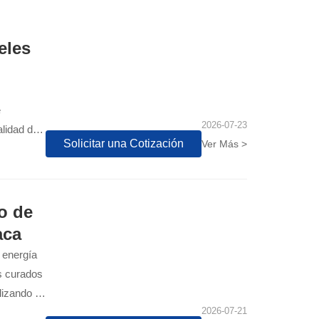
eles
e
2026-07-23
lidad del
Solicitar una Cotización
Ver Más >
e interior
o de
aca
a energía
os curados
lizando la
2026-07-21