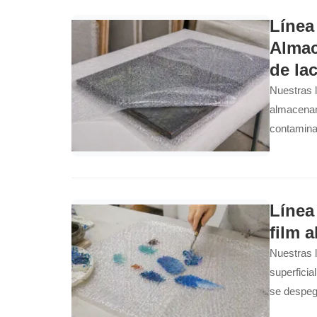
Línea
Almac
de la
Nuestras l
almacenam
contaminac
acabado su
de automóv
Línea
film 
Nuestras l
superficia
se despega
limpieza.