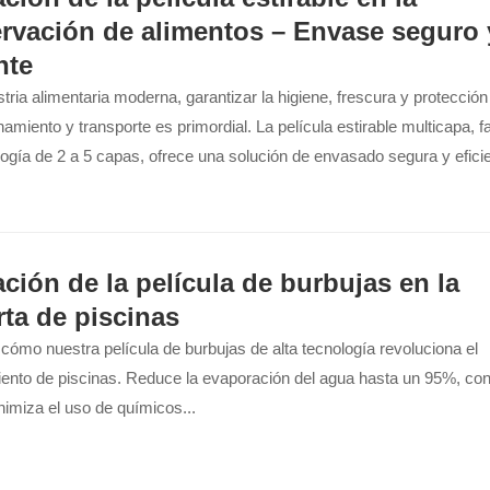
rvación de alimentos – Envase seguro 
nte
stria alimentaria moderna, garantizar la higiene, frescura y protección
amiento y transporte es primordial. La película estirable multicapa, f
ogía de 2 a 5 capas, ofrece una solución de envasado segura y eficie
cómo una máquina de fabricación de película estirable produce pelíc
mentario con propiedades mecánicas adecuadas y estructuras adapta
 aplicaciones de conservación.
ación de la película de burbujas en la
rta de piscinas
ómo nuestra película de burbujas de alta tecnología revoluciona el
ento de piscinas. Reduce la evaporación del agua hasta un 95%, con
nimiza el uso de químicos...