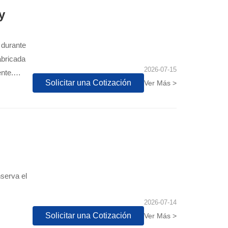
y
 durante
abricada
2026-07-15
nte.
Solicitar una Cotización
Ver Más >
ulas de
bles para
serva el
2026-07-14
Solicitar una Cotización
Ver Más >