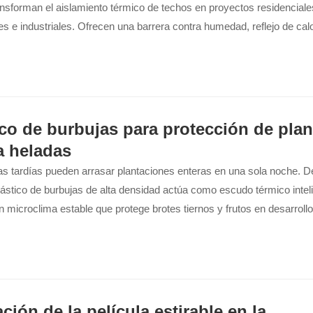
nsforman el aislamiento térmico de techos en proyectos residenciale
s e industriales. Ofrecen una barrera contra humedad, reflejo de cal
rgético...
ico de burbujas para protección de plan
a heladas
as tardías pueden arrasar plantaciones enteras en una sola noche. 
ástico de burbujas de alta densidad actúa como escudo térmico intel
 microclima estable que protege brotes tiernos y frutos en desarrollo
s plantas.
ción de la película estirable en la