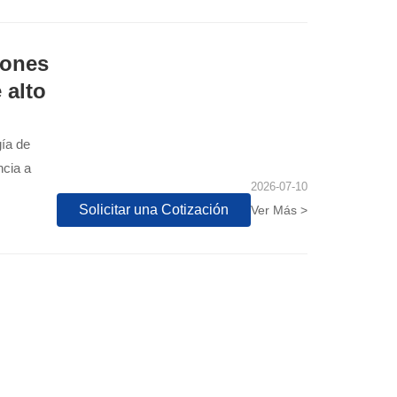
iones
 alto
gía de
ncia a
2026-07-10
Solicitar una Cotización
Ver Más >