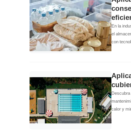
conse
eficie
En la indu
el almacen
con tecnol
Descubra 
grado ali
diferentes
Aplic
cubie
Descubra c
mantenimi
calor y mi