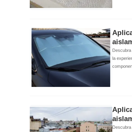
Aplic
aisla
Descubra 
la experie
componente
Aplic
aisla
Descubra 